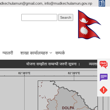
mudkechulamun@gmail.com, info@mudkechulamun.gov.np
Search form
Search
ग्यालरी
शाखा कार्यालयहरु
सम्पर्क
योजना सम्झौता सम्बन्धी जरुरी सूचना ।
व्यवशाय दर्ता तथा नवीक