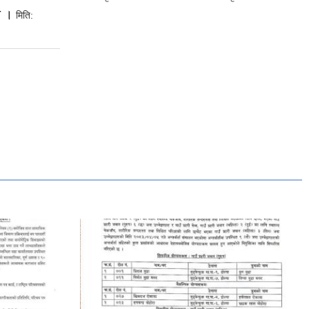
ा ।
मिति: