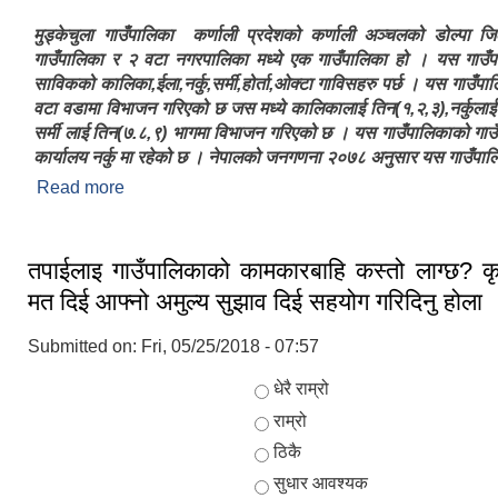
मुड्केचुला गाउँपालिका कर्णाली प्रदेशको कर्णाली अञ्चलको डोल्पा ज
गाउँपालिका र २ वटा नगरपालिका मध्ये एक गाउँपालिका हो । यस गाउँपा
साविकको कालिका,ईला,नर्कु,सर्मी,होर्ता,ओक्टा गाविसहरु पर्छ । यस गाउँप
वटा वडामा विभाजन गरिएको छ जस मध्ये कालिकालाई तिन(१,२,३),नर्कुलाई
सर्मी लाई तिन(७.८,९) भागमा विभाजन गरिएको छ । यस गाउँपालिकाको गाउँ
कार्यालय नर्कु मा रहेको छ । नेपालको जनगणना २०७८ अनुसार यस गाउँपा
Read more
about मुड्केचुला गाउँपालिकाको संक्षिप्त परिचय
तपाईलाइ गाउँपालिकाको कामकारबाहि कस्तो लाग्छ? क
मत दिई आफ्नो अमुल्य सुझाव दिई सहयोग गरिदिनु होला 
Submitted on:
Fri, 05/25/2018 - 07:57
Choices
धेरै राम्रो
राम्रो
ठिकै
सुधार आवश्यक