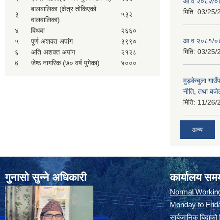
आ व २०८२/०८
बालबालिका (क्षेत्र तोकिएको
मिति:
03/25/
३
५३२
वालवालिका)
४
विधवा
२६६०
आ व २०८१/०८
५
पूर्ण अशक्त अपांग
३९९०
मिति:
03/25/
६
अति अशक्त अपांग
२१२८
७
जेष्ठ नागरिक (७० वर्ष पुगेका)
४०००
मुड्केचुला गा
नीति, तथा बजेट
मिति:
11/26/
अन्य
गुनासो सुन्ने अधिकारी
कार्यालय सम
Normal Workin
Monday to Frida
सार्बजानिक बिदाको 