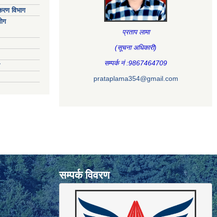
िकरण विभाग
ाेग
प्रताप लामा
(सूचना अधिकारी
)
सम्पर्क नं :9867464709
prataplama354@gmail.com
सम्पर्क विवरण