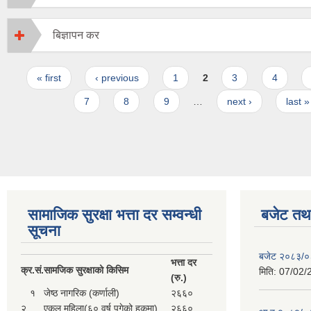
बिज्ञापन कर
Pages
« first
‹ previous
1
2
3
4
7
8
9
…
next ›
last »
सामाजिक सुरक्षा भत्ता दर सम्वन्धी
बजेट तथा
सूचना
बजेट २०८३/
भत्ता दर
क्र.
सं.
सामजिक सुरक्षाको किसिम
मिति:
07/02/
(रु.)
१
जेष्ठ नागरिक (कर्णाली)
२६६०
२
एकल महिला(६० वर्ष पुगेको हकमा)
२६६०