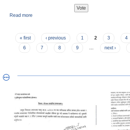
Read more
about तपाईलाइ गाउँपालिकाको कामकारबाहि कस्तो लाग्
दिई आफ्नो अमुल्य सुझाव दिई सहयोग गरिदिनु होला ।
Pages
« first
‹ previous
1
2
3
4
6
7
8
9
…
next ›