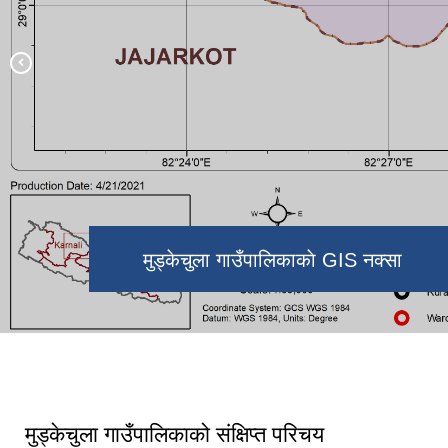
जनप्रतिनिधिहरु ( स्थानीय तह
निर्वाचन,२०७९)
भरतपुर महानगरपालिका, चितवन र मुड्केचुला
गाउँपालिका डोल्पा बीचको भगिनी सम्बन्ध
मुड्केचुला गाउँपालिकाको १५ औं गाउँसभा
कायम २०८२
मुड्केचुला गाउँपालिकाकाे GIS नक्सा
१६ औ हिउँदे गाउँसभा मुड्केचुला
कर्मचारीहरु मुड्केचुला गाउँपालिका
गाउँपालिकाकाे कार्यालय
मुड्केचुला गाउँपालिकाको संक्षिप्त परिचय