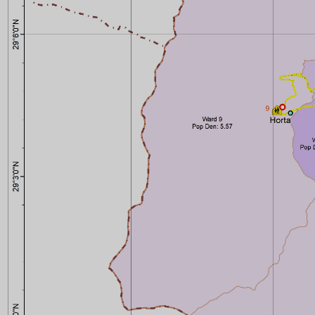
मुड्केचुला गाउँपालिकाकाे नवनिर्वाचित