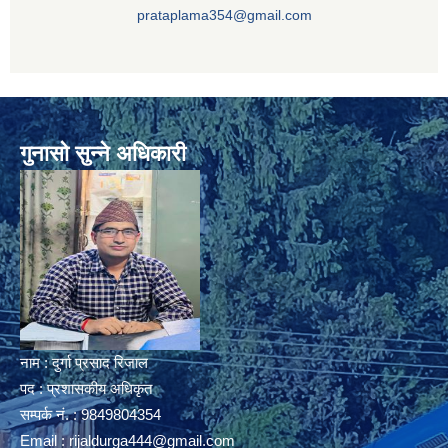
prataplama354@gmail.com
गुनासो सुन्ने अधिकारी
नाम : दुर्गा प्रसाद रिजाल
पद : प्रशासकीय अधिकृत
सम्पर्क नं. : 9849804354
Email :
rijaldurga444@gmail.com