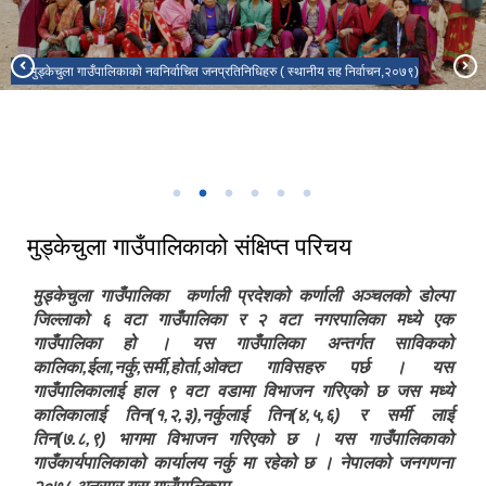
मुड्केचुला गाउँपालिकाकाे नवनिर्वाचित जनप्रतिनिधिहरु ( स्थानीय तह निर्वाचन,२०७९)
भरतपुर महानगरपालिका, चितवन र मुड्केचुला गाउँपालिका डोल्पा बीचको भगिनी सम्बन्ध
मुड्केचुला गाउँपालिकाको १५ औं गाउँसभा
कायम २०८२
मुड्केचुला गाउँपालिकाकाे GIS नक्सा
१६ औ हिउँदे गाउँसभा मुड्केचुला गाउँपालिकाकाे कार्यालय
कर्मचारीहरु मुड्केचुला गाउँपालिका
मुड्केचुला गाउँपालिकाको संक्षिप्त परिचय
मुड्केचुला गाउँपालिका कर्णाली प्रदेशको कर्णाली अञ्चलको डोल्पा
जिल्लाको ६ वटा गाउँपालिका र २ वटा नगरपालिका मध्ये एक
गाउँपालिका हो । यस गाउँपालिका अन्तर्गत साविकको
कालिका,ईला,नर्कु,सर्मी,होर्ता,ओक्टा गाविसहरु पर्छ । यस
गाउँपालिकालाई हाल ९ वटा वडामा विभाजन गरिएको छ जस मध्ये
कालिकालाई तिन(१,२,३),नर्कुलाई तिन(४,५,६) र सर्मी लाई
तिन(७.८,९) भागमा विभाजन गरिएको छ । यस गाउँपालिकाको
गाउँकार्यपालिकाको कार्यालय नर्कु मा रहेको छ । नेपालको जनगणना