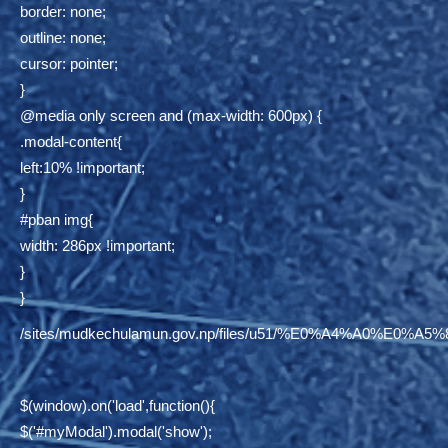
border: none;
outline: none;
cursor: pointer;
}
@media only screen and (max-width: 600px) {
.modal-content{
left:10% !important;
}
#pban img{
width: 286px !important;
}
}
/sites/mudkechulamun.gov.np/files/u51/%E0%A4%
$(window).on('load',function(){
$('#myModal').modal('show');