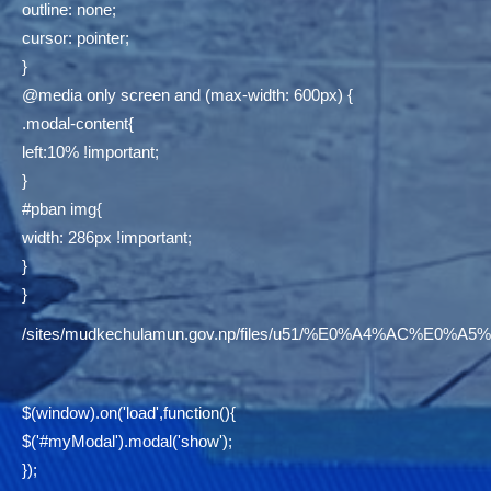
outline: none;
cursor: pointer;
}
@media only screen and (max-width: 600px) {
.modal-content{
left:10% !important;
}
#pban img{
width: 286px !important;
}
}
/sites/mudkechulamun.gov.np/files/u51/%E0%A4%AC
$(window).on('load',function(){
$('#myModal').modal('show');
});