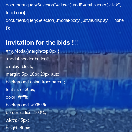
document.querySelector("#close").addEventListener("click",
function(){
document.querySelector(".modal-body").style.display = "none";
});
Invitation for the bids !!!
#myModal{margin-top:0px;}
.modal-header button{
display: block;
margin: 5px 18px 20px auto;
background-color: transparent;
font-size: 30px;
color: #ffffff;
background: #03549a;
border-radius: 100%;
width: 45px;
height: 40px;