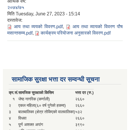
आर्थिक वर्ष:
२०७४/७५
मिति
Tuesday, June 27, 2023 - 15:14
दस्तावेज:
आय तथा व्ययको विवरण.pdf
,
आय तथा व्यायको विवरण पौष
मसान्तसम्म.pdf
,
कार्यक्रम परियोजना अनुसारको विवरण.pdf
सामाजिक सुरक्षा भत्ता दर सम्वन्धी सूचना
क्र.
सं.
सामजिक सुरक्षाको किसिम
भत्ता दर (रु.)
१
जेष्ठ नागरिक (कर्णाली)
२६६०
२
एकल महिला(६० वर्ष पुगेको हकमा)
२६६०
३
बालबालिका (क्षेत्र तोकिएको वालवालिका)
५३२
४
विधवा
२६६०
५
पूर्ण अशक्त अपांग
३९९०