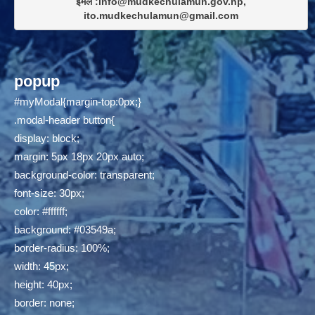
इमेल :info@mudkechulamun.gov.np,

ito.mudkechulamun@gmail.com
popup
#myModal{margin-top:0px;}
.modal-header button{
display: block;
margin: 5px 18px 20px auto;
background-color: transparent;
font-size: 30px;
color: #ffffff;
background: #03549a;
border-radius: 100%;
width: 45px;
height: 40px;
border: none;