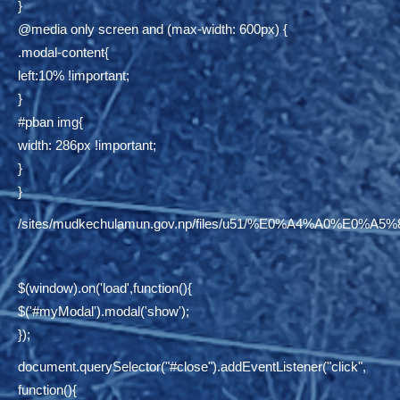
}
@media only screen and (max-width: 600px) {
.modal-content{
left:10% !important;
}
#pban img{
width: 286px !important;
}
}
/sites/mudkechulamun.gov.np/files/u51/%E0%A4%
$(window).on('load',function(){
$('#myModal').modal('show');
});
document.querySelector("#close").addEventListener("click",
function(){