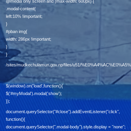
@media only screen and (max-width: 600px) {
.modal-content{
left:10% !important;
}
#pban img{
width: 286px !important;
}
}
/sites/mudkechulamun.gov.np/files/u51/%E0%A4%AC
$(window).on('load',function(){
$('#myModal').modal('show');
});
document.querySelector("#close").addEventListener("click",
function(){
document.querySelector(".modal-body").style.display = "none";