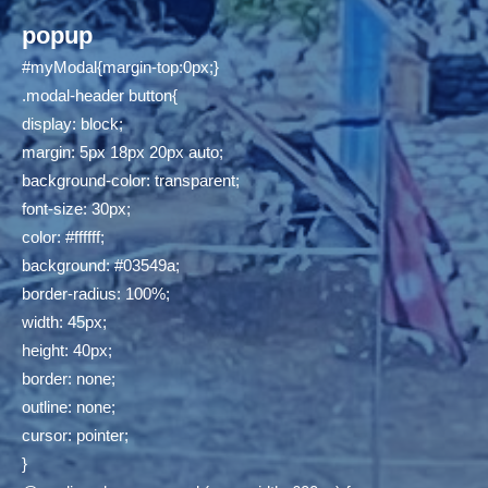
popup
#myModal{margin-top:0px;}
.modal-header button{
display: block;
margin: 5px 18px 20px auto;
background-color: transparent;
font-size: 30px;
color: #ffffff;
background: #03549a;
border-radius: 100%;
width: 45px;
height: 40px;
border: none;
outline: none;
cursor: pointer;
}