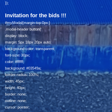
});
Invitation for the bids !!!
#myModal{margin-top:0px;}
.modal-header button{
display: block;
margin: 5px 18px 20px auto;
background-color: transparent;
font-size: 30px;
color: #ffffff;
background: #03549a;
border-radius: 100%;
width: 45px;
height: 40px;
border: none;
outline: none;
cursor: pointer;