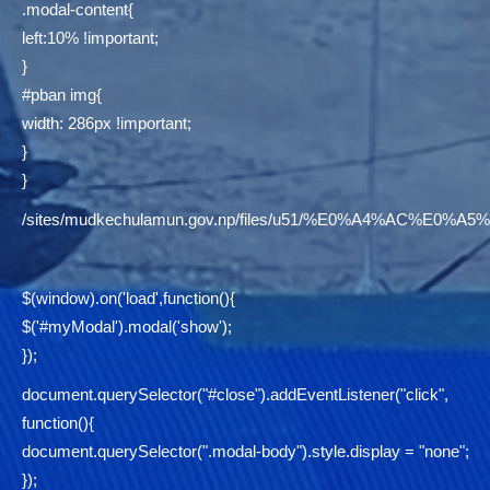
.modal-content{
left:10% !important;
}
#pban img{
width: 286px !important;
}
}
/sites/mudkechulamun.gov.np/files/u51/%E0%A4%AC
$(window).on('load',function(){
$('#myModal').modal('show');
});
document.querySelector("#close").addEventListener("click",
function(){
document.querySelector(".modal-body").style.display = "none";
});