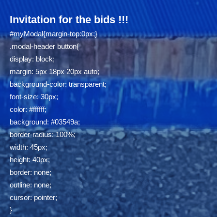
Invitation for the bids !!!
#myModal{margin-top:0px;}
.modal-header button{
display: block;
margin: 5px 18px 20px auto;
background-color: transparent;
font-size: 30px;
color: #ffffff;
background: #03549a;
border-radius: 100%;
width: 45px;
height: 40px;
border: none;
outline: none;
cursor: pointer;
}