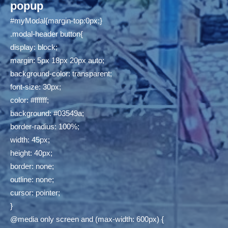
popup
#myModal{margin-top:0px;}
.modal-header button{
display: block;
margin: 5px 18px 20px auto;
background-color: transparent;
font-size: 30px;
color: #ffffff;
background: #03549a;
border-radius: 100%;
width: 45px;
height: 40px;
border: none;
outline: none;
cursor: pointer;
}
@media only screen and (max-width: 600px) {