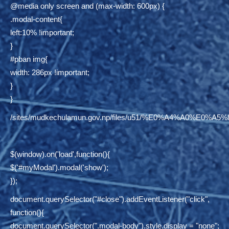
@media only screen and (max-width: 600px) {
.modal-content{
left:10% !important;
}
#pban img{
width: 286px !important;
}
}
/sites/mudkechulamun.gov.np/files/u51/%E0%A4%
$(window).on('load',function(){
$('#myModal').modal('show');
});
document.querySelector("#close").addEventListener("click",
function(){
document.querySelector(".modal-body").style.display = "none";