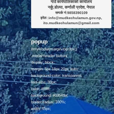
गाउँ कार्यपालिकाकाे कार्यालय

सम्पर्क नं:9858390109

इमेल :info@mudkechulamun.gov.np,

ito.mudkechulamun@gmail.com
popup
#myModal{margin-top:0px;}
.modal-header button{
display: block;
margin: 5px 18px 20px auto;
background-color: transparent;
font-size: 30px;
color: #ffffff;
background: #03549a;
border-radius: 100%;
width: 45px;