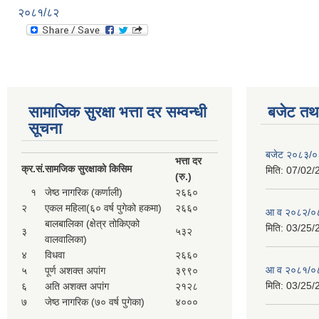
२०८१/८२
सामाजिक सुरक्षा भत्ता दर सम्वन्धी
बजेट तथा
सूचना
बजेट २०८३/
भत्ता दर
क्र.
सं.
सामजिक सुरक्षाको किसिम
मिति:
07/02/
(रु.)
१
जेष्ठ नागरिक (कर्णाली)
२६६०
२
एकल महिला(६० वर्ष पुगेको हकमा)
२६६०
आ व २०८२/०८
बालबालिका (क्षेत्र तोकिएको
मिति:
03/25/
३
५३२
वालवालिका)
४
विधवा
२६६०
आ व २०८१/०८
५
पूर्ण अशक्त अपांग
३९९०
मिति:
03/25/
६
अति अशक्त अपांग
२१२८
७
जेष्ठ नागरिक (७० वर्ष पुगेका)
४०००