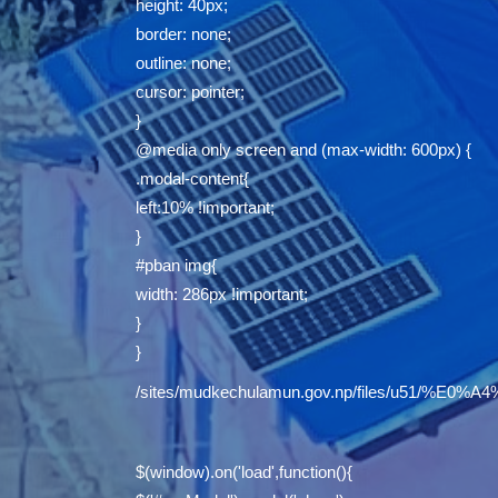
height: 40px;
border: none;
outline: none;
cursor: pointer;
}
@media only screen and (max-width: 600px) {
.modal-content{
left:10% !important;
}
#pban img{
width: 286px !important;
}
}
/sites/mudkechulamun.gov.np/files/u5
$(window).on('load',function(){