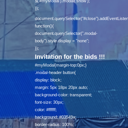
$('#myModal').modal('show');
});
document.querySelector("#close").addEventListene
function(){
document.querySelector(".modal-
body").style.display = "none";
});
Invitation for the bids !!!
#myModal{margin-top:0px;}
.modal-header button{
display: block;
margin: 5px 18px 20px auto;
background-color: transparent;
font-size: 30px;
color: #ffffff;
background: #03549a;
border-radius: 100%;