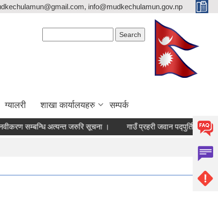
mudkechulamun@gmail.com, info@mudkechulamun.gov.np
Search form
Search
ग्यालरी
शाखा कार्यालयहरु
सम्पर्क
त्यन्त जरुरि सूचना ।
गाउँ प्रहरी जवान पद्पुर्तिको लागि अन्तिम नतिजा प्