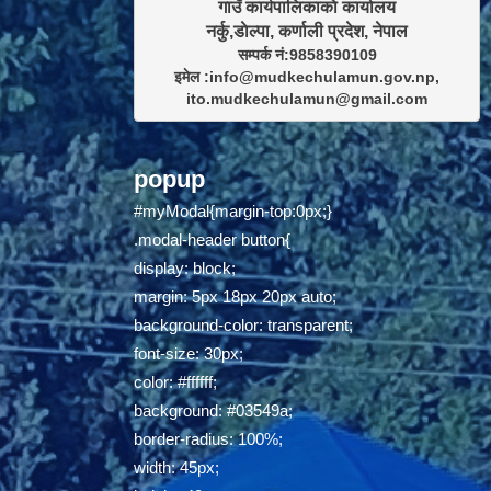
गाउँ कार्यपालिकाकाे कार्यालय

सम्पर्क नं:9858390109

इमेल :info@mudkechulamun.gov.np,

ito.mudkechulamun@gmail.com
popup
#myModal{margin-top:0px;}
.modal-header button{
display: block;
margin: 5px 18px 20px auto;
background-color: transparent;
font-size: 30px;
color: #ffffff;
background: #03549a;
border-radius: 100%;
width: 45px;