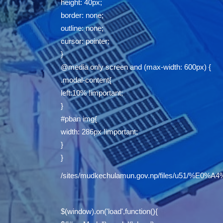
height: 40px;
border: none;
outline: none;
cursor: pointer;
}
@media only screen and (max-width: 600px) {
.modal-content{
left:10% !important;
}
#pban img{
width: 286px !important;
}
}
/sites/mudkechulamun.gov.np/files/u5
$(window).on('load',function(){