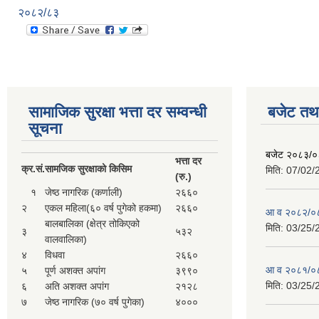
२०८२/८३
सामाजिक सुरक्षा भत्ता दर सम्वन्धी
बजेट तथा
सूचना
बजेट २०८३/
भत्ता दर
क्र.
सं.
सामजिक सुरक्षाको किसिम
मिति:
07/02/
(रु.)
१
जेष्ठ नागरिक (कर्णाली)
२६६०
२
एकल महिला(६० वर्ष पुगेको हकमा)
२६६०
आ व २०८२/०८
बालबालिका (क्षेत्र तोकिएको
मिति:
03/25/
३
५३२
वालवालिका)
४
विधवा
२६६०
आ व २०८१/०८
५
पूर्ण अशक्त अपांग
३९९०
मिति:
03/25/
६
अति अशक्त अपांग
२१२८
७
जेष्ठ नागरिक (७० वर्ष पुगेका)
४०००