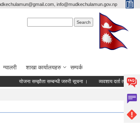
mudkechulamun@gmail.com, info@mudkechulamun.gov.np
Search form
Search
ग्यालरी
शाखा कार्यालयहरु
सम्पर्क
म्झौता सम्बन्धी जरुरी सूचना ।
व्यवशाय दर्ता तथा नवीकरण सम्बन्धि सूचना