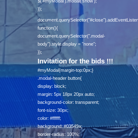
$('#myModal').modal('show');
});
document.querySelector("#close").addEventListene
function(){
document.querySelector(".modal-
body").style.display = "none";
});
Invitation for the bids !!!
#myModal{margin-top:0px;}
.modal-header button{
display: block;
margin: 5px 18px 20px auto;
background-color: transparent;
font-size: 30px;
color: #ffffff;
background: #03549a;
border-radius: 100%;