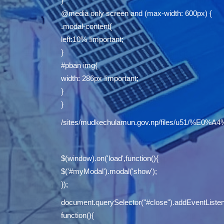
}
@media only screen and (max-width: 600px) {
.modal-content{
left:10% !important;
}
#pban img{
width: 286px !important;
}
}
/sites/mudkechulamun.gov.np/files/u5
$(window).on('load',function(){
$('#myModal').modal('show');
});
document.querySelector("#close").addEventListene
function(){