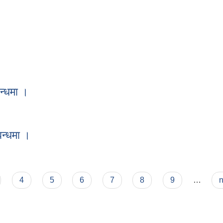
को नतिजा प्रकाशन सम्बन्धमा ।
न्धमा ।
्बन्धमा ।
बन्धमा ।
सम्बन्धमा ।
4
5
6
7
8
9
…
n