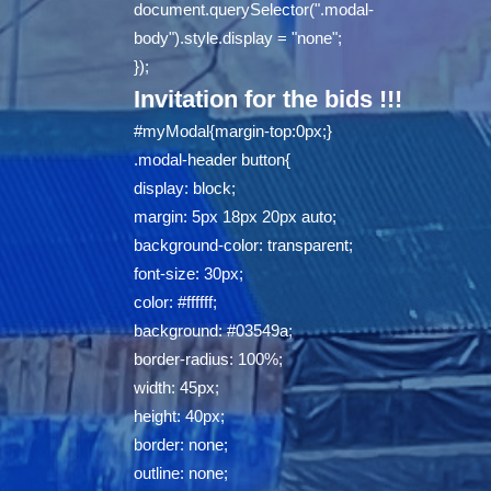
document.querySelector(".modal-
body").style.display = "none";
});
Invitation for the bids !!!
#myModal{margin-top:0px;}
.modal-header button{
display: block;
margin: 5px 18px 20px auto;
background-color: transparent;
font-size: 30px;
color: #ffffff;
background: #03549a;
border-radius: 100%;
width: 45px;
height: 40px;
border: none;
outline: none;