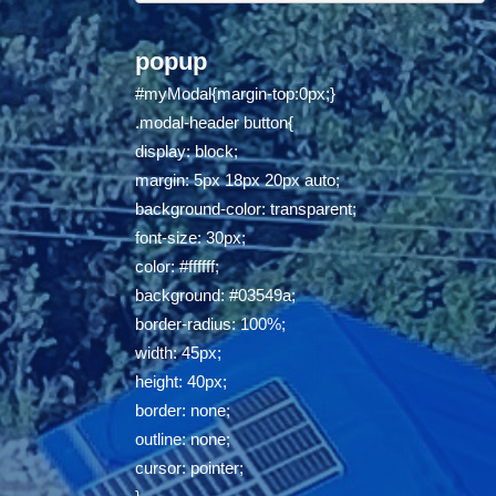
popup
#myModal{margin-top:0px;}
.modal-header button{
display: block;
margin: 5px 18px 20px auto;
background-color: transparent;
font-size: 30px;
color: #ffffff;
background: #03549a;
border-radius: 100%;
width: 45px;
height: 40px;
border: none;
outline: none;
cursor: pointer;