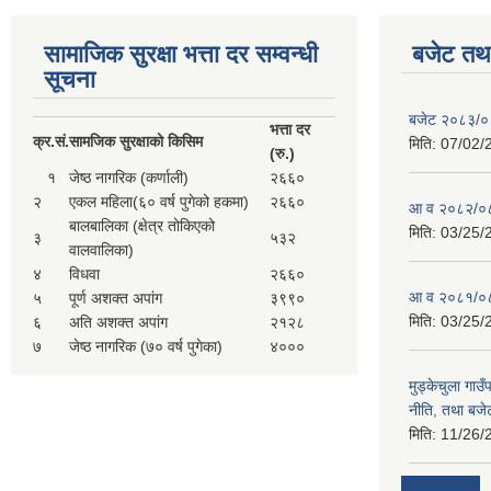
सामाजिक सुरक्षा भत्ता दर सम्वन्धी
बजेट तथा
सूचना
बजेट २०८३/
भत्ता दर
क्र.
सं.
सामजिक सुरक्षाको किसिम
मिति:
07/02/
(रु.)
१
जेष्ठ नागरिक (कर्णाली)
२६६०
२
एकल महिला(६० वर्ष पुगेको हकमा)
२६६०
आ व २०८२/०८
बालबालिका (क्षेत्र तोकिएको
मिति:
03/25/
३
५३२
वालवालिका)
४
विधवा
२६६०
आ व २०८१/०८
५
पूर्ण अशक्त अपांग
३९९०
मिति:
03/25/
६
अति अशक्त अपांग
२१२८
७
जेष्ठ नागरिक (७० वर्ष पुगेका)
४०००
मुड्केचुला गा
नीति, तथा बजेट
मिति:
11/26/