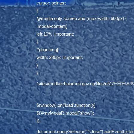
cursor: pointer;
}
@media only screen and (max-width: 600px) {
.modal-content{
left:10% !important;
}
#pban img{
width: 286px !important;
}
}
/sites/mudkechulamun.gov.np/files/
$(window).on('load',function(){
$('#myModal').modal('show');
});
document.querySelector("#close").addEventListene