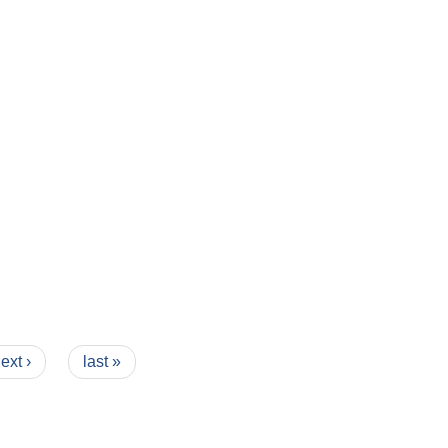
ext ›
last »