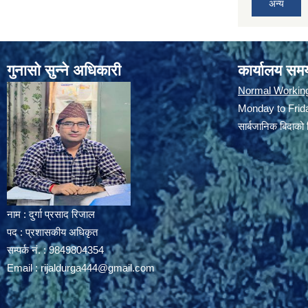
अन्य
गुनासो सुन्ने अधिकारी
कार्यालय सम
Normal Workin
Monday to Frida
सार्बजानिक बिदाको 
नाम : दुर्गा प्रसाद रिजाल
पद : प्रशासकीय अधिकृत
सम्पर्क नं. : 9849804354
Email :
rijaldurga444@gmail.com