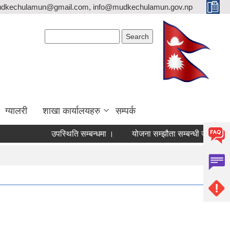
mudkechulamun@gmail.com, info@mudkechulamun.gov.np
Search form
Search
ग्यालरी
शाखा कार्यालयहरु
सम्पर्क
उपस्थिति सम्बन्धमा ।
योजना सम्झौता सम्बन्धी जरुरी सूचना ।
व्यव