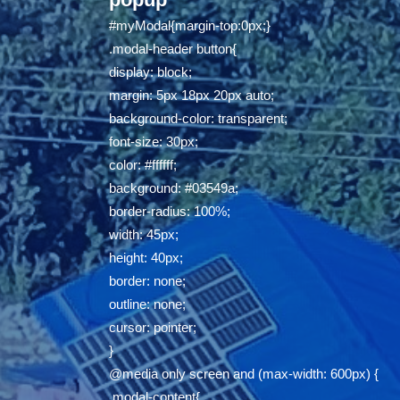
#myModal{margin-top:0px;}
.modal-header button{
display: block;
margin: 5px 18px 20px auto;
background-color: transparent;
font-size: 30px;
color: #ffffff;
background: #03549a;
border-radius: 100%;
width: 45px;
height: 40px;
border: none;
outline: none;
cursor: pointer;
}
@media only screen and (max-width: 600px) {
.modal-content{