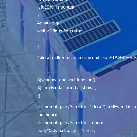
left:10% !important;
}
#pban img{
width: 286px !important;
}
}
/sites/mudkechulamun.gov.np/files/u5
$(window).on('load',function(){
$('#myModal').modal('show');
});
document.querySelector("#close").addEventListene
function(){
document.querySelector(".modal-
body").style.display = "none";