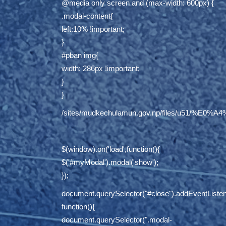
@media only screen and (max-width: 600px) {
.modal-content{
left:10% !important;
}
#pban img{
width: 286px !important;
}
}
/sites/mudkechulamun.gov.np/files/
$(window).on('load',function(){
$('#myModal').modal('show');
});
document.querySelector("#close").addEventListene
function(){
document.querySelector(".modal-