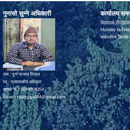
गुनासो सुन्ने अधिकारी
कार्यालय सम
Normal Workin
Monday to Frida
सार्बजानिक बिदाको 
नाम : दुर्गा प्रसाद रिजाल
पद : प्रशासकीय अधिकृत
सम्पर्क नं. : 9849804354
Email :
rijaldurga444@gmail.com