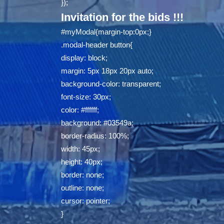
});
Invitation for the bids !!!
#myModal{margin-top:0px;}
.modal-header button{
display: block;
margin: 5px 18px 20px auto;
background-color: transparent;
font-size: 30px;
color: #ffffff;
background: #03549a;
border-radius: 100%;
width: 45px;
height: 40px;
border: none;
outline: none;
cursor: pointer;
}