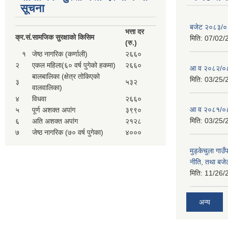
सूचना
बजेट २०८३/
भत्ता दर
क्र.
सं.
सामजिक सुरक्षाको किसिम
मिति:
07/02/
(रु.)
१
जेष्ठ नागरिक (कर्णाली)
२६६०
२
एकल महिला(६० वर्ष पुगेको हकमा)
२६६०
आ व २०८२/०८
बालबालिका (क्षेत्र तोकिएको
मिति:
03/25/
३
५३२
वालवालिका)
४
विधवा
२६६०
आ व २०८१/०८
५
पूर्ण अशक्त अपांग
३९९०
मिति:
03/25/
६
अति अशक्त अपांग
२१२८
७
जेष्ठ नागरिक (७० वर्ष पुगेका)
४०००
मुड्केचुला गा
नीति, तथा बजेट
मिति:
11/26/
अन्य