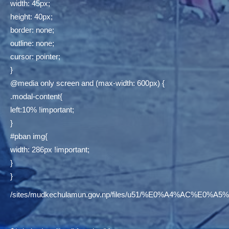
width: 45px;
height: 40px;
border: none;
outline: none;
cursor: pointer;
}
@media only screen and (max-width: 600px) {
.modal-content{
left:10% !important;
}
#pban img{
width: 286px !important;
}
}
/sites/mudkechulamun.gov.np/files/u51/%E0%A4%AC