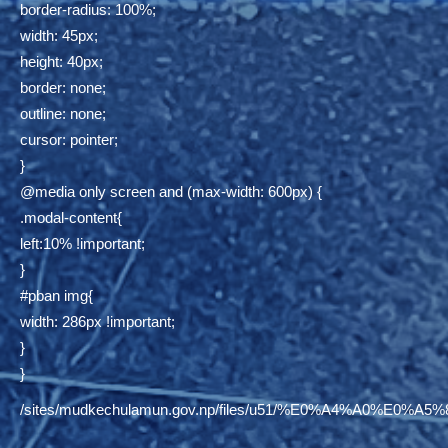
border-radius: 100%;
width: 45px;
height: 40px;
border: none;
outline: none;
cursor: pointer;
}
@media only screen and (max-width: 600px) {
.modal-content{
left:10% !important;
}
#pban img{
width: 286px !important;
}
}
/sites/mudkechulamun.gov.np/files/u51/%E0%A4%