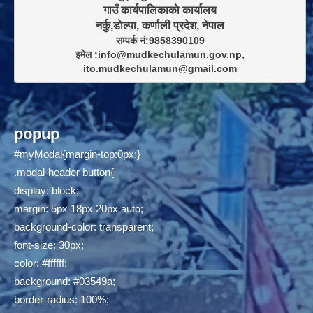
गाउँ कार्यपालिकाकाे कार्यालय

सम्पर्क नं:9858390109

इमेल :info@mudkechulamun.gov.np,

ito.mudkechulamun@gmail.com
popup
#myModal{margin-top:0px;}
.modal-header button{
display: block;
margin: 5px 18px 20px auto;
background-color: transparent;
font-size: 30px;
color: #ffffff;
background: #03549a;
border-radius: 100%;