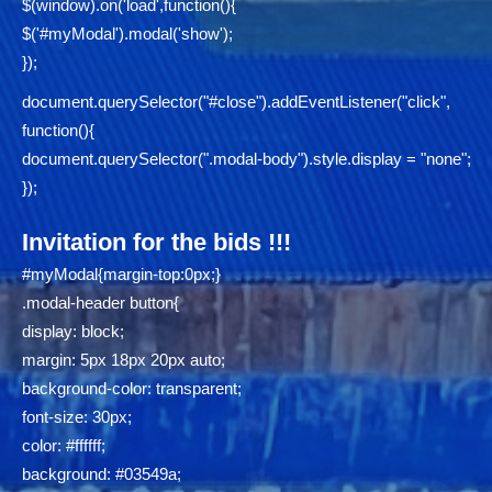
$(window).on('load',function(){
$('#myModal').modal('show');
});
document.querySelector("#close").addEventListener("click",
function(){
document.querySelector(".modal-body").style.display = "none";
});
Invitation for the bids !!!
#myModal{margin-top:0px;}
.modal-header button{
display: block;
margin: 5px 18px 20px auto;
background-color: transparent;
font-size: 30px;
color: #ffffff;
background: #03549a;