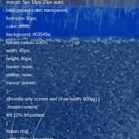
margin: 5px 18px 20px auto;
background-color: transparent;
font-size: 30px;
color: #ffffff;
background: #03549a;
border-radius: 100%;
width: 45px;
height: 40px;
border: none;
outline: none;
cursor: pointer;
}
@media only screen and (max-width: 600px) {
.modal-content{
left:10% !important;
}
#pban img{