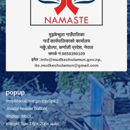
मुड्केचुला गाउँपालिका

गाउँ कार्यपालिकाकाे कार्यालय

सम्पर्क नं:9858390109

इमेल :info@mudkechulamun.gov.np,

ito.mudkechulamun@gmail.com
popup
#myModal{margin-top:0px;}
.modal-header button{
display: block;
margin: 5px 18px 20px auto;