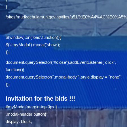
}
/sites/mudkechulamun.gov.np/files/u51/%E0%A4%AC
$(window).on('load',function(){
$('#myModal').modal('show');
});
document.querySelector("#close").addEventListener("click",
function(){
document.querySelector(".modal-body").style.display = "none";
});
Invitation for the bids !!!
#myModal{margin-top:0px;}
.modal-header button{
display: block;