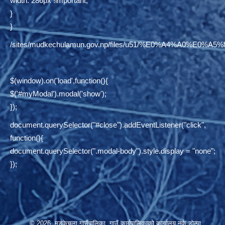
width: 286px !important;
}
}
/sites/mudkechulamun.gov.np/files/u51/%E0%A4%
$(window).on('load',function(){
$('#myModal').modal('show');
});
document.querySelector("#close").addEventListener("click",
function(){
document.querySelector(".modal-body").style.display = "none";
});
© 2026 मुड्केचुला गाउँपालिका, गाउँ कार्यपालिकाको कार्यालय,नर्कु,डोल्पा