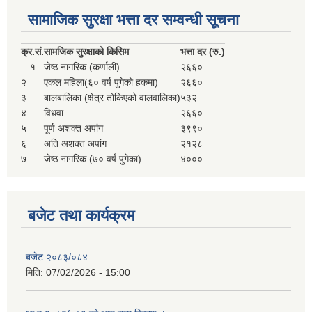
सहकारी, कृषि समुह नविकरण तथा कृषि फर्म/उद्योग सुचिकृत गर्ने बारे सूचना ।
सामाजिक सुरक्षा भत्ता दर सम्वन्धी सूचना
क्र.
सं.
सामजिक सुरक्षाको किसिम
भत्ता दर (रु.)
१
जेष्ठ नागरिक (कर्णाली)
२६६०
२
एकल महिला(६० वर्ष पुगेको हकमा)
२६६०
३
बालबालिका (क्षेत्र तोकिएको वालवालिका)
५३२
४
विधवा
२६६०
५
पूर्ण अशक्त अपांग
३९९०
६
अति अशक्त अपांग
२१२८
७
जेष्ठ नागरिक (७० वर्ष पुगेका)
४०००
मुड्केचुला गाउँपालिका स्थित आ व २०७८।०७९ काे लागि प्रधानमन्त्री राेजगार कार्यक्रममा प्रविष्ठ भएका व्यक्तिहरु
आ व २०७७।०७८ काे लागि प्रधानमन्त्री राेजगार कार्यक्रममा प्रविष्ठ भएका व्यक्तिहरु
बजेट तथा कार्यक्रम
मुड्केचुला गाउँपालिका स्थित आ व २०७६।०७७ मा प्रधानमन्त्री राेजगार कार्यक्रममा प्रविष्ठ भएका व्यक्तिहरु
बजेट २०८३/०८४
मिति:
07/02/2026 - 15:00
प्रधानमन्त्री राेजगार कार्यक्रम अन्तरगतका वेराेजगार व्यक्तीहरुकाे लागी सूचना