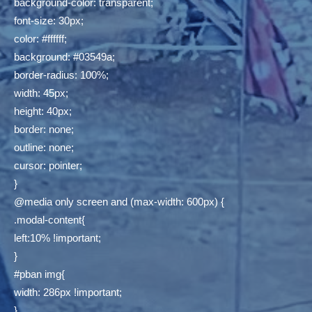
background-color: transparent;
font-size: 30px;
color: #ffffff;
background: #03549a;
border-radius: 100%;
width: 45px;
height: 40px;
border: none;
outline: none;
cursor: pointer;
}
@media only screen and (max-width: 600px) {
.modal-content{
left:10% !important;
}
#pban img{
width: 286px !important;
}