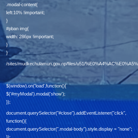
.modal-content{
left:10% !important;
}
#pban img{
width: 286px !important;
}
}
/sites/mudkechulamun.gov.np/files/u51/%E0%A4%AC
$(window).on('load',function(){
$('#myModal').modal('show');
});
document.querySelector("#close").addEventListener("click",
function(){
document.querySelector(".modal-body").style.display = "none";
});