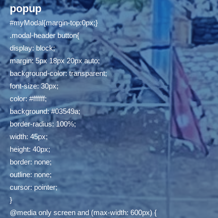
popup
#myModal{margin-top:0px;}
.modal-header button{
display: block;
margin: 5px 18px 20px auto;
background-color: transparent;
font-size: 30px;
color: #ffffff;
background: #03549a;
border-radius: 100%;
width: 45px;
height: 40px;
border: none;
outline: none;
cursor: pointer;
}
@media only screen and (max-width: 600px) {