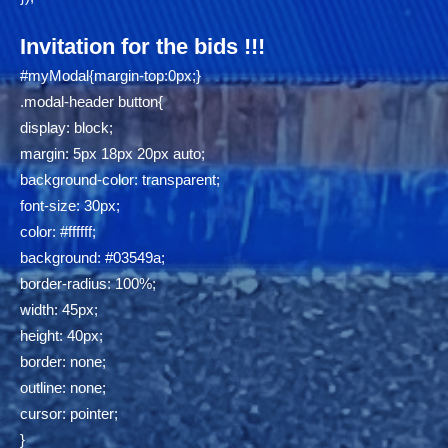
Invitation for the bids !!!
#myModal{margin-top:0px;}
.modal-header button{
display: block;
margin: 5px 18px 20px auto;
background-color: transparent;
font-size: 30px;
color: #ffffff;
background: #03549a;
border-radius: 100%;
width: 45px;
height: 40px;
border: none;
outline: none;
cursor: pointer;
}