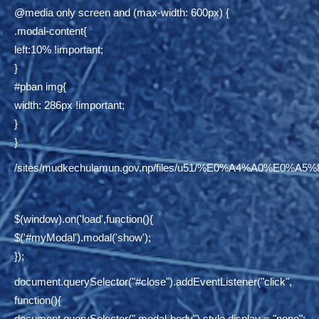
@media only screen and (max-width: 600px) {
.modal-content{
left:10% !important;
}
#pban img{
width: 286px !important;
}
}
/sites/mudkechulamun.gov.np/files/u51/%E0%A4%
$(window).on('load',function(){
$('#myModal').modal('show');
});
document.querySelector("#close").addEventListener("click",
function(){
document.querySelector(".modal-body").style.display = "none";