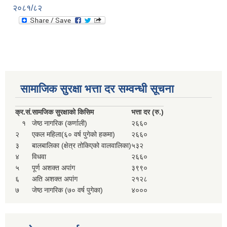
२०८१/८२
सामाजिक सुरक्षा भत्ता दर सम्वन्धी सूचना
क्र.
सं.
सामजिक सुरक्षाको किसिम
भत्ता दर (रु.)
१
जेष्ठ नागरिक (कर्णाली)
२६६०
२
एकल महिला(६० वर्ष पुगेको हकमा)
२६६०
३
बालबालिका (क्षेत्र तोकिएको वालवालिका)
५३२
४
विधवा
२६६०
५
पूर्ण अशक्त अपांग
३९९०
६
अति अशक्त अपांग
२१२८
७
जेष्ठ नागरिक (७० वर्ष पुगेका)
४०००