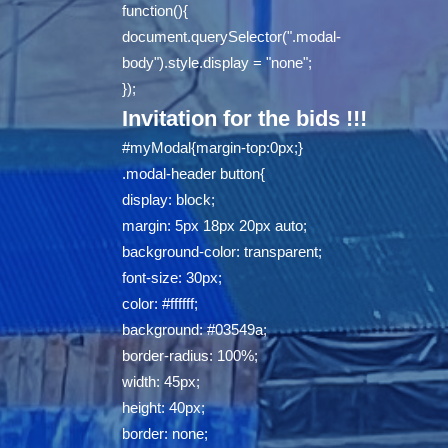
function(){
document.querySelector(".modal-
body").style.display = "none";
});
Invitation for the bids !!!
#myModal{margin-top:0px;}
.modal-header button{
display: block;
margin: 5px 18px 20px auto;
background-color: transparent;
font-size: 30px;
color: #ffffff;
background: #03549a;
border-radius: 100%;
width: 45px;
height: 40px;
border: none;