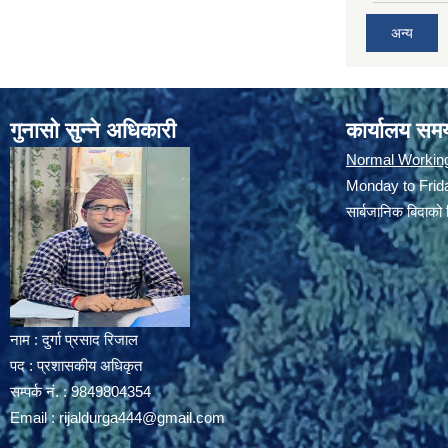
अन्य
गुनासो सुन्ने अधिकारी
कार्यालय सम
Normal Workin
Monday to Frida
सार्बजानिक बिदाको 
नाम : दुर्गा प्रसाद रिजाल
पद : प्रशासकीय अधिकृत
सम्पर्क नं. : 9849804354
Email :
rijaldurga444@gmail.com