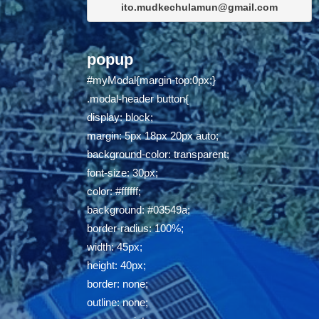
ito.mudkechulamun@gmail.com
popup
#myModal{margin-top:0px;}
.modal-header button{
display: block;
margin: 5px 18px 20px auto;
background-color: transparent;
font-size: 30px;
color: #ffffff;
background: #03549a;
border-radius: 100%;
width: 45px;
height: 40px;
border: none;
outline: none;