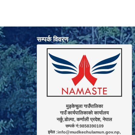
सम्पर्क विवरण
मुड्केचुला गाउँपालिका

गाउँ कार्यपालिकाकाे कार्यालय

सम्पर्क नं:9858390109

इमेल :info@mudkechulamun.gov.np,
