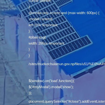
cursor: pointer;
}
@media only screen and (max-width: 600px) {
.modal-content{
left:10% !important;
}
#pban img{
width: 286px !important;
}
}
/sites/mudkechulamun.gov.np/files/u5
$(window).on('load',function(){
$('#myModal').modal('show');
});
document.querySelector("#close").addEventListene