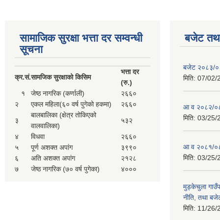
सामाजिक सुरक्षा भत्ता दर सम्वन्धी
बजेट तथा
सूचना
बजेट २०८३/
भत्ता दर
क्र.
सं.
सामजिक सुरक्षाको किसिम
मिति:
07/02/
(रु.)
१
जेष्ठ नागरिक (कर्णाली)
२६६०
२
एकल महिला(६० वर्ष पुगेको हकमा)
२६६०
आ व २०८२/०८
बालबालिका (क्षेत्र तोकिएको
मिति:
03/25/
३
५३२
वालवालिका)
४
विधवा
२६६०
आ व २०८१/०८
५
पूर्ण अशक्त अपांग
३९९०
मिति:
03/25/
६
अति अशक्त अपांग
२१२८
७
जेष्ठ नागरिक (७० वर्ष पुगेका)
४०००
मुड्केचुला गा
नीति, तथा बजेट
मिति:
11/26/