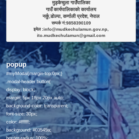
मुड्केचुला गाउँपालिका

गाउँ कार्यपालिकाकाे कार्यालय

सम्पर्क नं:9858390109

इमेल :info@mudkechulamun.gov.np,

ito.mudkechulamun@gmail.com
popup
#myModal{margin-top:0px;}
.modal-header button{
display: block;
margin: 5px 18px 20px auto;
background-color: transparent;
font-size: 30px;
color: #ffffff;
background: #03549a;
border-radius: 100%;