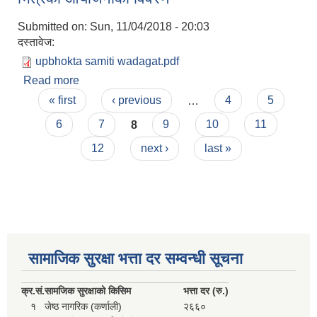
Submitted on:
Sun, 11/04/2018 - 20:03
दस्तावेज:
upbhokta samiti wadagat.pdf
Read more
about वित्तिय समानिकरण निर्धारित वडागत वजेट सिमा
Pages
भित्रको आयोजनाको विवरण
« first
‹ previous
…
4
5
6
7
8
9
10
11
12
next ›
last »
सामाजिक सुरक्षा भत्ता दर सम्वन्धी सूचना
क्र.
सं.
सामजिक सुरक्षाको किसिम
भत्ता दर (रु.)
१
जेष्ठ नागरिक (कर्णाली)
२६६०