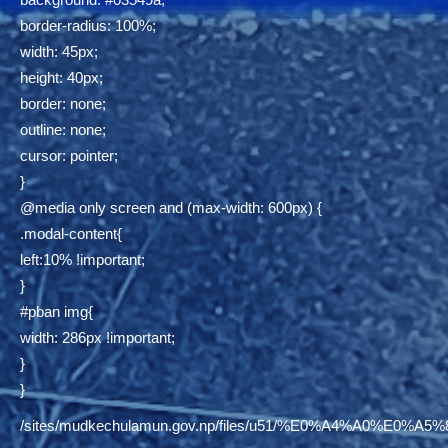
border-radius: 100%;
width: 45px;
height: 40px;
border: none;
outline: none;
cursor: pointer;
}
@media only screen and (max-width: 600px) {
.modal-content{
left:10% !important;
}
#pban img{
width: 286px !important;
}
}
/sites/mudkechulamun.gov.np/files/u51/%E0%A4%