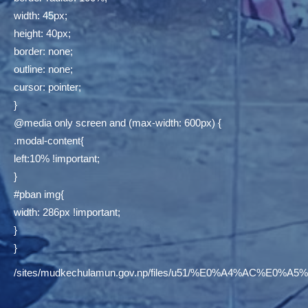
width: 45px;
height: 40px;
border: none;
outline: none;
cursor: pointer;
}
@media only screen and (max-width: 600px) {
.modal-content{
left:10% !important;
}
#pban img{
width: 286px !important;
}
}
/sites/mudkechulamun.gov.np/files/u51/%E0%A4%AC