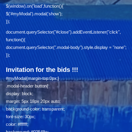
$(window).on('load',function(){
$('#myModal').modal('show');
});
document.querySelector("#close").addEventListener("click",
function(){
document.querySelector(".modal-body").style.display = "none";
});
Invitation for the bids !!!
#myModal{margin-top:0px;}
.modal-header button{
display: block;
margin: 5px 18px 20px auto;
background-color: transparent;
font-size: 30px;
color: #ffffff;
background: #03549a;