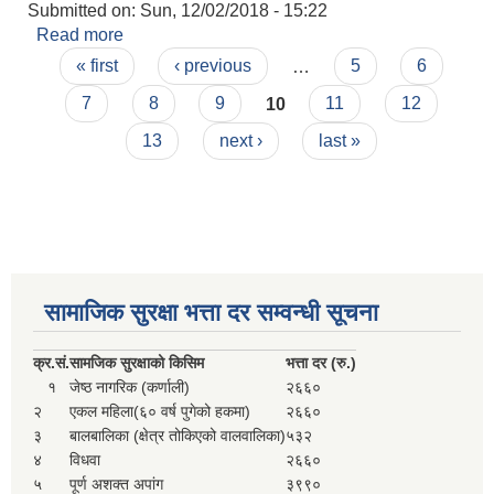
Submitted on:
Sun, 12/02/2018 - 15:22
Read more
about छात्रवृत्ति सिफारिस
Pages
« first
‹ previous
…
5
6
7
8
9
10
11
12
13
next ›
last »
सामाजिक सुरक्षा भत्ता दर सम्वन्धी सूचना
क्र.
सं.
सामजिक सुरक्षाको किसिम
भत्ता दर (रु.)
१
जेष्ठ नागरिक (कर्णाली)
२६६०
२
एकल महिला(६० वर्ष पुगेको हकमा)
२६६०
३
बालबालिका (क्षेत्र तोकिएको वालवालिका)
५३२
४
विधवा
२६६०
५
पूर्ण अशक्त अपांग
३९९०