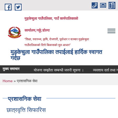
Skip to main content
मुड्केचुला गाउँपालिका, गाउँ कार्यपालिकाको
कार्यालय,नर्कु,डोल्पा
“शिक्षा, स्वास्थ्य, कृषि, रोजगारी, पूर्वाधार र सञ्चार मुड्केचुला
गाउँपालिकाको दिगो बिकासको मुल आधार”
मुड्केचुला गाउँपालिका तपाईलाई हार्दिक स्वागत
गर्दछ
मुख्य समाचार
योजना सम्झौता सम्बन्धी जरुरी सूचना ।
व्यवशाय दर्ता तथा नवीकरण स
You are here
Home
» प्रशासनिक सेवा
प्रशासनिक सेवा
छात्रवृत्ति सिफारिस