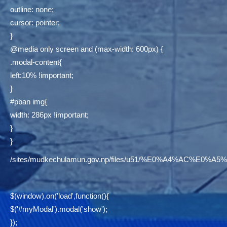
outline: none;
cursor: pointer;
}
@media only screen and (max-width: 600px) {
.modal-content{
left:10% !important;
}
#pban img{
width: 286px !important;
}
}
/sites/mudkechulamun.gov.np/files/u51/%E0%A4%AC
$(window).on('load',function(){
$('#myModal').modal('show');
});