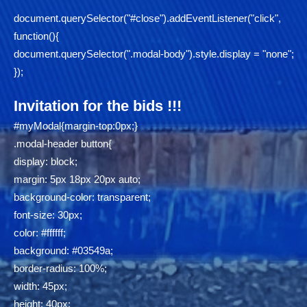
document.querySelector("#close").addEventListener("click",
function(){
document.querySelector(".modal-body").style.display = "none";
});
Invitation for the bids !!!
#myModal{margin-top:0px;}
.modal-header button{
display: block;
margin: 5px 18px 20px auto;
background-color: transparent;
font-size: 30px;
color: #ffffff;
background: #03549a;
border-radius: 100%;
width: 45px;
height: 40px;