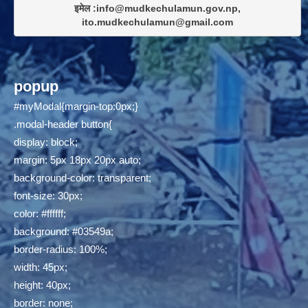
इमेल :info@mudkechulamun.gov.np,

ito.mudkechulamun@gmail.com
popup
#myModal{margin-top:0px;}
.modal-header button{
display: block;
margin: 5px 18px 20px auto;
background-color: transparent;
font-size: 30px;
color: #ffffff;
background: #03549a;
border-radius: 100%;
width: 45px;
height: 40px;
border: none;