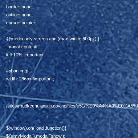
border: none;
outline: none;
cursor: pointer;
}
@media only screen and (max-width: 600px) {
.modal-content{
left:10% !important;
}
#pban img{
width: 286px !important;
}
}
/sites/mudkechulamun.gov.np/files/u51/%E0%A4%
$(window).on('load',function(){
$('#myModal').modal('show');