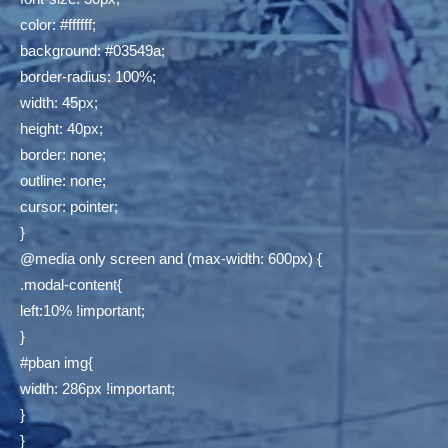
color: #ffffff;
background: #03549a;
border-radius: 100%;
width: 45px;
height: 40px;
border: none;
outline: none;
cursor: pointer;
}
@media only screen and (max-width: 600px) {
.modal-content{
left:10% !important;
}
#pban img{
width: 286px !important;
}
}