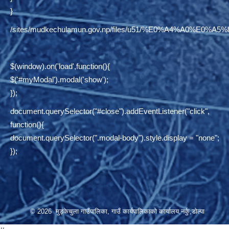
}
/sites/mudkechulamun.gov.np/files/u51/%E0%A4%
$(window).on('load',function(){
$('#myModal').modal('show');
});
document.querySelector("#close").addEventListener("click",
function(){
document.querySelector(".modal-body").style.display = "none";
});
© 2026 मुड्केचुला गाउँपालिका, गाउँ कार्यपालिकाको कार्यालय,नर्कु,डोल्पा