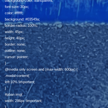
background-color: transparent;
font-size: 30px;
color: #ffffff;
background: #03549a;
border-radius: 100%;
width: 45px;
height: 40px;
border: none;
outline: none;
cursor: pointer;
}
@media only screen and (max-width: 600px) {
.modal-content{
left:10% !important;
}
#pban img{
width: 286px !important;
}