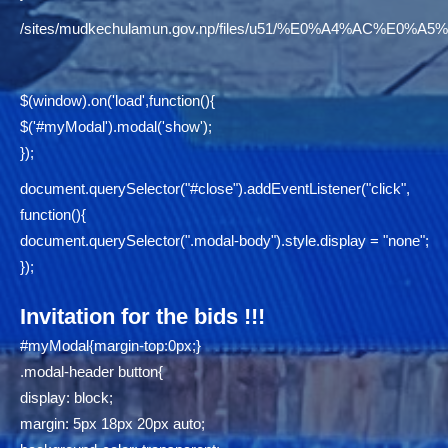
/sites/mudkechulamun.gov.np/files/u51/%E0%A4%AC
$(window).on('load',function(){
$('#myModal').modal('show');
});
document.querySelector("#close").addEventListener("click",
function(){
document.querySelector(".modal-body").style.display = "none";
});
Invitation for the bids !!!
#myModal{margin-top:0px;}
.modal-header button{
display: block;
margin: 5px 18px 20px auto;