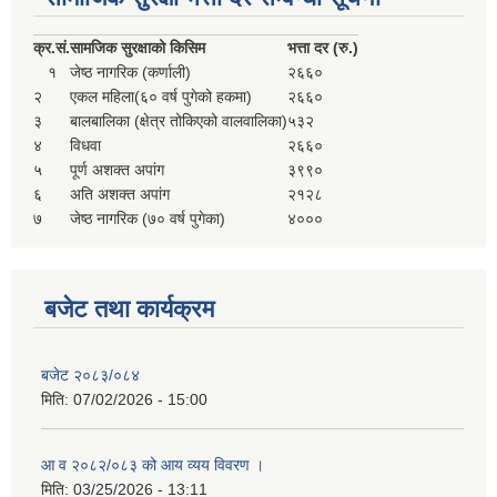
सहकारी, कृषि समुह नविकरण तथा कृषि फर्म/उद्योग सुचिकृत गर्ने बारे सूचना ।
क्र.
सं.
सामजिक सुरक्षाको किसिम
भत्ता दर (रु.)
१
जेष्ठ नागरिक (कर्णाली)
२६६०
२
एकल महिला(६० वर्ष पुगेको हकमा)
२६६०
३
बालबालिका (क्षेत्र तोकिएको वालवालिका)
५३२
४
विधवा
२६६०
५
पूर्ण अशक्त अपांग
३९९०
६
अति अशक्त अपांग
२१२८
७
जेष्ठ नागरिक (७० वर्ष पुगेका)
४०००
मुड्केचुला गाउँपालिका स्थित आ व २०७८।०७९ काे लागि प्रधानमन्त्री राेजगार कार्यक्रममा प्रविष्ठ भएका व्यक्तिहरु
बजेट तथा कार्यक्रम
आ व २०७७।०७८ काे लागि प्रधानमन्त्री राेजगार कार्यक्रममा प्रविष्ठ भएका व्यक्तिहरु
बजेट २०८३/०८४
मिति:
07/02/2026 - 15:00
मुड्केचुला गाउँपालिका स्थित आ व २०७६।०७७ मा प्रधानमन्त्री राेजगार कार्यक्रममा प्रविष्ठ भएका व्यक्तिहरु
आ व २०८२/०८३ को आय व्यय विवरण ।
प्रधानमन्त्री राेजगार कार्यक्रम अन्तरगतका वेराेजगार व्यक्तीहरुकाे लागी सूचना
मिति:
03/25/2026 - 13:11