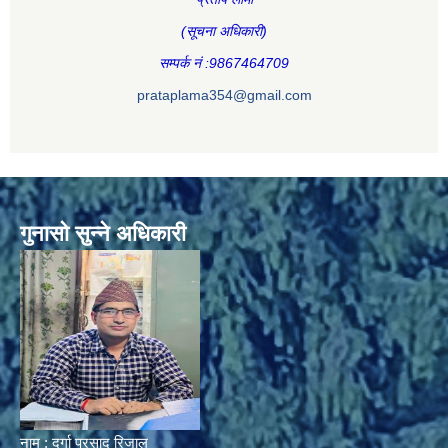
(सूचना अधिकारी
)
सम्पर्क नं :9867464709
prataplama354@gmail.com
गुनासो सुन्ने अधिकारी
नाम : दुर्गा प्रसाद रिजाल