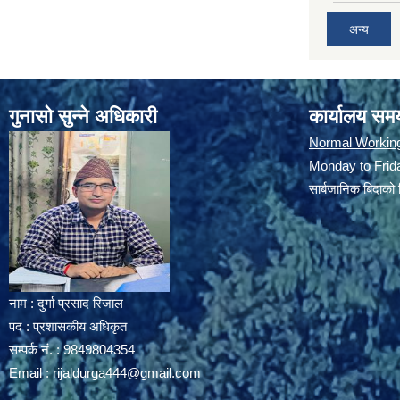
अन्य
गुनासो सुन्ने अधिकारी
कार्यालय सम
Normal Workin
Monday to Frida
सार्बजानिक बिदाको 
नाम : दुर्गा प्रसाद रिजाल
पद : प्रशासकीय अधिकृत
सम्पर्क नं. : 9849804354
Email :
rijaldurga444@gmail.com