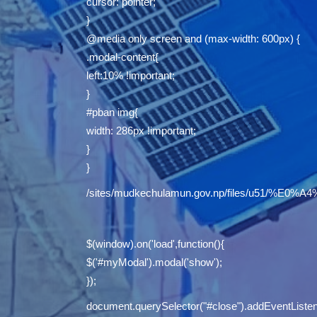
cursor: pointer;
}
@media only screen and (max-width: 600px) {
.modal-content{
left:10% !important;
}
#pban img{
width: 286px !important;
}
}
/sites/mudkechulamun.gov.np/files/u5
$(window).on('load',function(){
$('#myModal').modal('show');
});
document.querySelector("#close").addEventListene