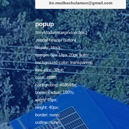
ito.mudkechulamun@gmail.com
popup
#myModal{margin-top:0px;}
.modal-header button{
display: block;
margin: 5px 18px 20px auto;
background-color: transparent;
font-size: 30px;
color: #ffffff;
background: #03549a;
border-radius: 100%;
width: 45px;
height: 40px;
border: none;
outline: none;