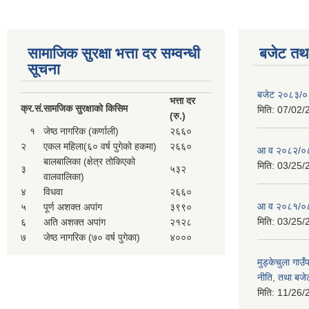
सामाजिक सुरक्षा भत्ता दर सम्वन्धी
बजेट तथा
सूचना
बजेट २०८३/
भत्ता दर
क्र.
सं.
सामजिक सुरक्षाको किसिम
मिति:
07/02/
(रु.)
१
जेष्ठ नागरिक (कर्णाली)
२६६०
२
एकल महिला(६० वर्ष पुगेको हकमा)
२६६०
आ व २०८२/०८
बालबालिका (क्षेत्र तोकिएको
मिति:
03/25/
३
५३२
वालवालिका)
४
विधवा
२६६०
आ व २०८१/०८
५
पूर्ण अशक्त अपांग
३९९०
मिति:
03/25/
६
अति अशक्त अपांग
२१२८
७
जेष्ठ नागरिक (७० वर्ष पुगेका)
४०००
मुड्केचुला गा
नीति, तथा बजेट
मिति:
11/26/