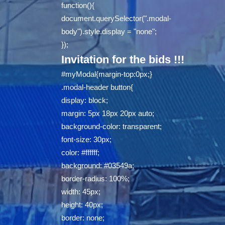
function(){
document.querySelector(".modal-
body").style.display = "none";
});
Invitation for the bids !!!
#myModal{margin-top:0px;}
.modal-header button{
display: block;
margin: 5px 18px 20px auto;
background-color: transparent;
font-size: 30px;
color: #ffffff;
background: #03549a;
border-radius: 100%;
width: 45px;
height: 40px;
border: none;