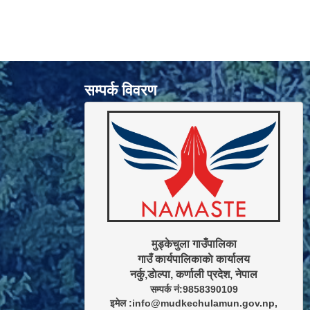
सम्पर्क विवरण
मुड्केचुला गाउँपालिका

गाउँ कार्यपालिकाकाे कार्यालय

सम्पर्क नं:9858390109

इमेल :info@mudkechulamun.gov.np,
