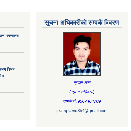
सूचना अधिकारीकाे सम्पर्क विवरण
ासन मन्त्रालय
िकरण विभाग
ाेग
प्रताप लामा
(सूचना अधिकारी
)
सम्पर्क नं :9867464709
prataplama354@gmail.com