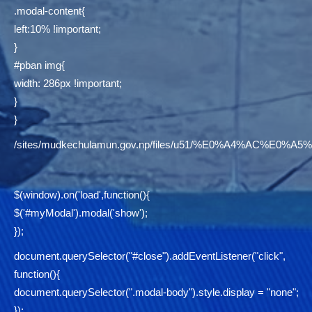
.modal-content{
left:10% !important;
}
#pban img{
width: 286px !important;
}
}
/sites/mudkechulamun.gov.np/files/u51/%E0%A4%AC
$(window).on('load',function(){
$('#myModal').modal('show');
});
document.querySelector("#close").addEventListener("click",
function(){
document.querySelector(".modal-body").style.display = "none";
});