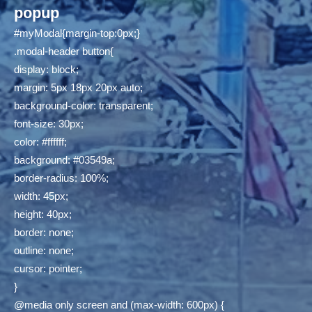
popup
#myModal{margin-top:0px;}
.modal-header button{
display: block;
margin: 5px 18px 20px auto;
background-color: transparent;
font-size: 30px;
color: #ffffff;
background: #03549a;
border-radius: 100%;
width: 45px;
height: 40px;
border: none;
outline: none;
cursor: pointer;
}
@media only screen and (max-width: 600px) {