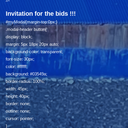
Invitation for the bids !!!
#myModal{margin-top:0px;}
.modal-header button{
display: block;
margin: 5px 18px 20px auto;
background-color: transparent;
font-size: 30px;
color: #ffffff;
background: #03549a;
border-radius: 100%;
width: 45px;
height: 40px;
border: none;
outline: none;
cursor: pointer;
}