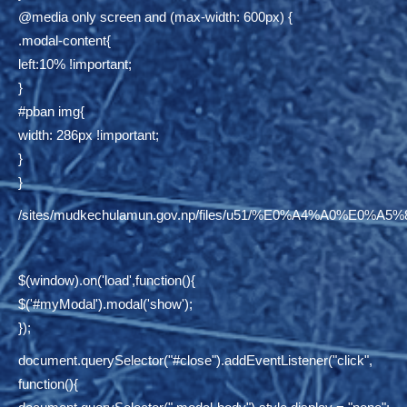
@media only screen and (max-width: 600px) {
.modal-content{
left:10% !important;
}
#pban img{
width: 286px !important;
}
}
/sites/mudkechulamun.gov.np/files/u51/%E0%A4%
$(window).on('load',function(){
$('#myModal').modal('show');
});
document.querySelector("#close").addEventListener("click",
function(){