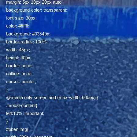
margin: 5px 18px 20px auto;
background-color: transparent;
font-size: 30px;
color: #ffffff;
background: #03549a;
border-radius: 100%;
width: 45px;
height: 40px;
border: none;
outline: none;
cursor: pointer;
}
@media only screen and (max-width: 600px) {
.modal-content{
left:10% !important;
}
#pban img{