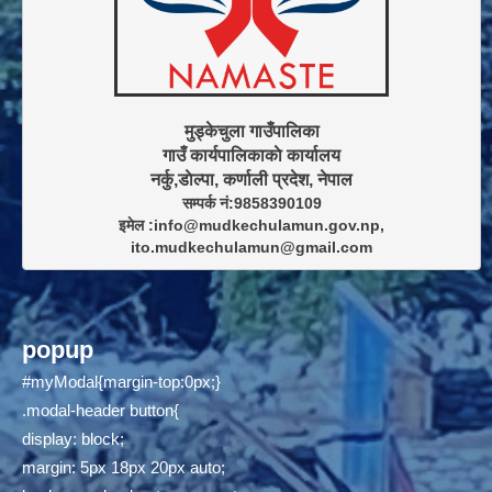
मुड्केचुला गाउँपालिका

गाउँ कार्यपालिकाकाे कार्यालय

सम्पर्क नं:9858390109

इमेल :info@mudkechulamun.gov.np,

ito.mudkechulamun@gmail.com
popup
#myModal{margin-top:0px;}
.modal-header button{
display: block;
margin: 5px 18px 20px auto;