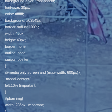
background-color: transparent;
font-size: 30px;
color: #ffffff;
background: #03549a;
border-radius: 100%;
width: 45px;
height: 40px;
border: none;
outline: none;
cursor: pointer;
}
@media only screen and (max-width: 600px) {
.modal-content{
left:10% !important;
}
#pban img{
width: 286px !important;
}