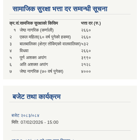
सहकारी, कृषि समुह नविकरण तथा कृषि फर्म/उद्योग सुचिकृत गर्ने बारे सूचना ।
सामाजिक सुरक्षा भत्ता दर सम्वन्धी सूचना
क्र.
सं.
सामजिक सुरक्षाको किसिम
भत्ता दर (रु.)
१
जेष्ठ नागरिक (कर्णाली)
२६६०
२
एकल महिला(६० वर्ष पुगेको हकमा)
२६६०
३
बालबालिका (क्षेत्र तोकिएको वालवालिका)
५३२
४
विधवा
२६६०
५
पूर्ण अशक्त अपांग
३९९०
६
अति अशक्त अपांग
२१२८
७
जेष्ठ नागरिक (७० वर्ष पुगेका)
४०००
मुड्केचुला गाउँपालिका स्थित आ व २०७८।०७९ काे लागि प्रधानमन्त्री राेजगार कार्यक्रममा प्रविष्ठ भएका व्यक्तिहरु
आ व २०७७।०७८ काे लागि प्रधानमन्त्री राेजगार कार्यक्रममा प्रविष्ठ भएका व्यक्तिहरु
बजेट तथा कार्यक्रम
मुड्केचुला गाउँपालिका स्थित आ व २०७६।०७७ मा प्रधानमन्त्री राेजगार कार्यक्रममा प्रविष्ठ भएका व्यक्तिहरु
बजेट २०८३/०८४
मिति:
07/02/2026 - 15:00
प्रधानमन्त्री राेजगार कार्यक्रम अन्तरगतका वेराेजगार व्यक्तीहरुकाे लागी सूचना