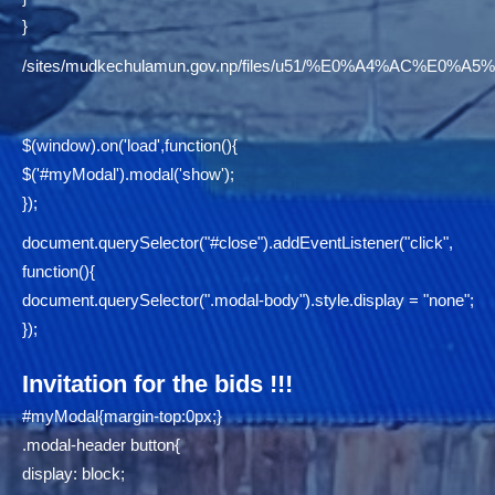
}
/sites/mudkechulamun.gov.np/files/u51/%E0%A4%AC
$(window).on('load',function(){
$('#myModal').modal('show');
});
document.querySelector("#close").addEventListener("click",
function(){
document.querySelector(".modal-body").style.display = "none";
});
Invitation for the bids !!!
#myModal{margin-top:0px;}
.modal-header button{
display: block;