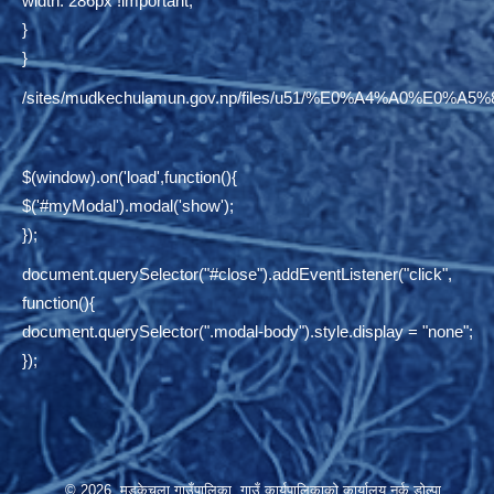
width: 286px !important;
}
}
/sites/mudkechulamun.gov.np/files/u51/%E0%A4%
$(window).on('load',function(){
$('#myModal').modal('show');
});
document.querySelector("#close").addEventListener("click",
function(){
document.querySelector(".modal-body").style.display = "none";
});
© 2026 मुड्केचुला गाउँपालिका, गाउँ कार्यपालिकाको कार्यालय,नर्कु,डोल्पा