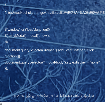
}
/sites/mudkechulamun.gov.np/files/u51/%E0%A4%
$(window).on('load',function(){
$('#myModal').modal('show');
});
document.querySelector("#close").addEventListener("click",
function(){
document.querySelector(".modal-body").style.display = "none";
});
© 2026 मुड्केचुला गाउँपालिका, गाउँ कार्यपालिकाको कार्यालय,नर्कु,डोल्पा
//