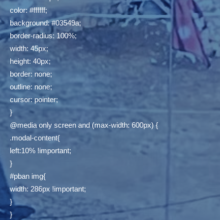
color: #ffffff;
background: #03549a;
border-radius: 100%;
width: 45px;
height: 40px;
border: none;
outline: none;
cursor: pointer;
}
@media only screen and (max-width: 600px) {
.modal-content{
left:10% !important;
}
#pban img{
width: 286px !important;
}
}