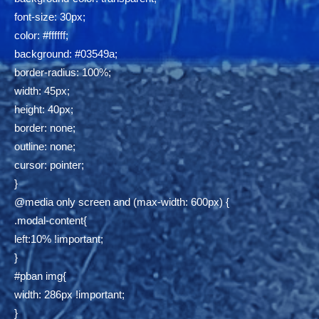
font-size: 30px;
color: #ffffff;
background: #03549a;
border-radius: 100%;
width: 45px;
height: 40px;
border: none;
outline: none;
cursor: pointer;
}
@media only screen and (max-width: 600px) {
.modal-content{
left:10% !important;
}
#pban img{
width: 286px !important;
}