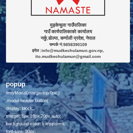
मुड्केचुला गाउँपालिका

गाउँ कार्यपालिकाकाे कार्यालय

सम्पर्क नं:9858390109

इमेल :info@mudkechulamun.gov.np,

ito.mudkechulamun@gmail.com
popup
#myModal{margin-top:0px;}
.modal-header button{
display: block;
margin: 5px 18px 20px auto;
background-color: transparent;
font-size: 30px;