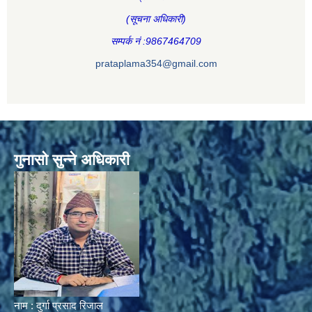
(सूचना अधिकारी
)
सम्पर्क नं :9867464709
prataplama354@gmail.com
गुनासो सुन्ने अधिकारी
नाम : दुर्गा प्रसाद रिजाल