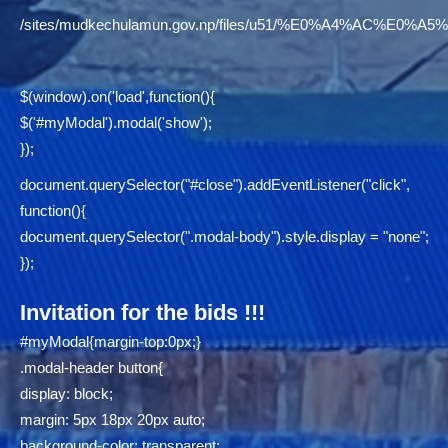
/sites/mudkechulamun.gov.np/files/u51/%E0%A4%AC
$(window).on('load',function(){
$('#myModal').modal('show');
});
document.querySelector("#close").addEventListener("click",
function(){
document.querySelector(".modal-body").style.display = "none";
});
Invitation for the bids !!!
#myModal{margin-top:0px;}
.modal-header button{
display: block;
margin: 5px 18px 20px auto;
background-color: transparent;