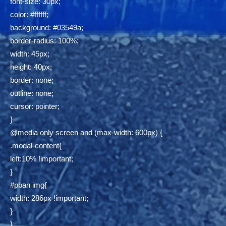
font-size: 30px;
color: #ffffff;
background: #03549a;
border-radius: 100%;
width: 45px;
height: 40px;
border: none;
outline: none;
cursor: pointer;
}
@media only screen and (max-width: 600px) {
.modal-content{
left:10% !important;
}
#pban img{
width: 286px !important;
}
}