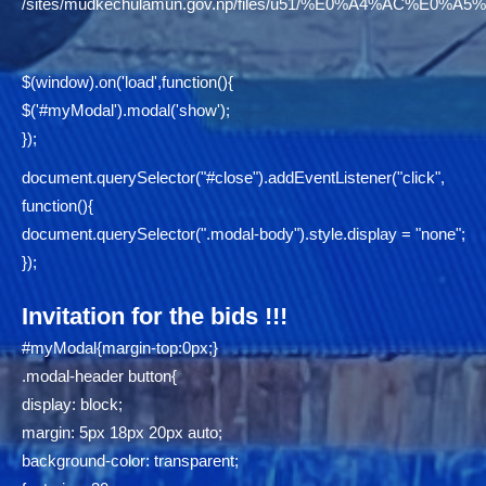
/sites/mudkechulamun.gov.np/files/u51/%E0%A4%AC
$(window).on('load',function(){
$('#myModal').modal('show');
});
document.querySelector("#close").addEventListener("click",
function(){
document.querySelector(".modal-body").style.display = "none";
});
Invitation for the bids !!!
#myModal{margin-top:0px;}
.modal-header button{
display: block;
margin: 5px 18px 20px auto;
background-color: transparent;