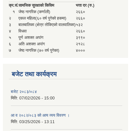
सहकारी, कृषि समुह नविकरण तथा कृषि फर्म/उद्योग सुचिकृत गर्ने बारे सूचना ।
क्र.
सं.
सामजिक सुरक्षाको किसिम
भत्ता दर (रु.)
१
जेष्ठ नागरिक (कर्णाली)
२६६०
२
एकल महिला(६० वर्ष पुगेको हकमा)
२६६०
३
बालबालिका (क्षेत्र तोकिएको वालवालिका)
५३२
४
विधवा
२६६०
५
पूर्ण अशक्त अपांग
३९९०
६
अति अशक्त अपांग
२१२८
७
जेष्ठ नागरिक (७० वर्ष पुगेका)
४०००
मुड्केचुला गाउँपालिका स्थित आ व २०७८।०७९ काे लागि प्रधानमन्त्री राेजगार कार्यक्रममा प्रविष्ठ भएका व्यक्तिहरु
बजेट तथा कार्यक्रम
आ व २०७७।०७८ काे लागि प्रधानमन्त्री राेजगार कार्यक्रममा प्रविष्ठ भएका व्यक्तिहरु
बजेट २०८३/०८४
मिति:
07/02/2026 - 15:00
मुड्केचुला गाउँपालिका स्थित आ व २०७६।०७७ मा प्रधानमन्त्री राेजगार कार्यक्रममा प्रविष्ठ भएका व्यक्तिहरु
आ व २०८२/०८३ को आय व्यय विवरण ।
मिति:
03/25/2026 - 13:11
प्रधानमन्त्री राेजगार कार्यक्रम अन्तरगतका वेराेजगार व्यक्तीहरुकाे लागी सूचना