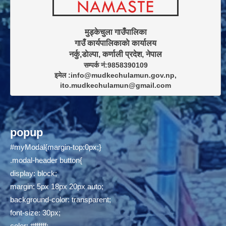
मुड्केचुला गाउँपालिका

गाउँ कार्यपालिकाकाे कार्यालय

सम्पर्क नं:9858390109

इमेल :info@mudkechulamun.gov.np,

ito.mudkechulamun@gmail.com
popup
#myModal{margin-top:0px;}
.modal-header button{
display: block;
margin: 5px 18px 20px auto;
background-color: transparent;
font-size: 30px;
color: #ffffff;