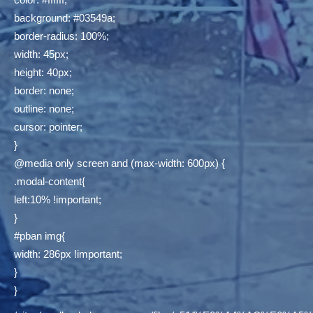
background: #03549a;
border-radius: 100%;
width: 45px;
height: 40px;
border: none;
outline: none;
cursor: pointer;
}
@media only screen and (max-width: 600px) {
.modal-content{
left:10% !important;
}
#pban img{
width: 286px !important;
}
}