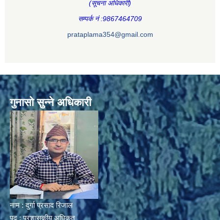
(सूचना अधिकारी
)
सम्पर्क नं :9867464709
prataplama354@gmail.com
गुनासो सुन्ने अधिकारी
नाम : दुर्गा प्रसाद रिजाल
पद : प्रशासकीय अधिकृत