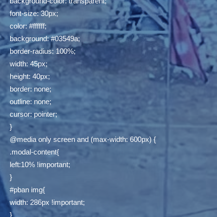
background-color: transparent;
font-size: 30px;
color: #ffffff;
background: #03549a;
border-radius: 100%;
width: 45px;
height: 40px;
border: none;
outline: none;
cursor: pointer;
}
@media only screen and (max-width: 600px) {
.modal-content{
left:10% !important;
}
#pban img{
width: 286px !important;
}