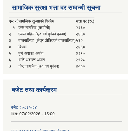
सहकारी, कृषि समुह नविकरण तथा कृषि फर्म/उद्योग सुचिकृत गर्ने बारे सूचना ।
सामाजिक सुरक्षा भत्ता दर सम्वन्धी सूचना
क्र.
सं.
सामजिक सुरक्षाको किसिम
भत्ता दर (रु.)
१
जेष्ठ नागरिक (कर्णाली)
२६६०
२
एकल महिला(६० वर्ष पुगेको हकमा)
२६६०
३
बालबालिका (क्षेत्र तोकिएको वालवालिका)
५३२
४
विधवा
२६६०
५
पूर्ण अशक्त अपांग
३९९०
६
अति अशक्त अपांग
२१२८
७
जेष्ठ नागरिक (७० वर्ष पुगेका)
४०००
मुड्केचुला गाउँपालिका स्थित आ व २०७८।०७९ काे लागि प्रधानमन्त्री राेजगार कार्यक्रममा प्रविष्ठ भएका व्यक्तिहरु
आ व २०७७।०७८ काे लागि प्रधानमन्त्री राेजगार कार्यक्रममा प्रविष्ठ भएका व्यक्तिहरु
बजेट तथा कार्यक्रम
मुड्केचुला गाउँपालिका स्थित आ व २०७६।०७७ मा प्रधानमन्त्री राेजगार कार्यक्रममा प्रविष्ठ भएका व्यक्तिहरु
बजेट २०८३/०८४
मिति:
07/02/2026 - 15:00
प्रधानमन्त्री राेजगार कार्यक्रम अन्तरगतका वेराेजगार व्यक्तीहरुकाे लागी सूचना