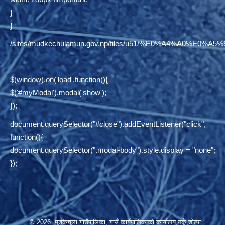
}
}
/sites/mudkechulamun.gov.np/files/u51/%E0%A4%
$(window).on('load',function(){
$('#myModal').modal('show');
});
document.querySelector("#close").addEventListener("click",
function(){
document.querySelector(".modal-body").style.display = "none";
});
© 2026 मुड्केचुला गाउँपालिका, गाउँ कार्यपालिकाको कार्यालय,नर्कु,डोल्पा