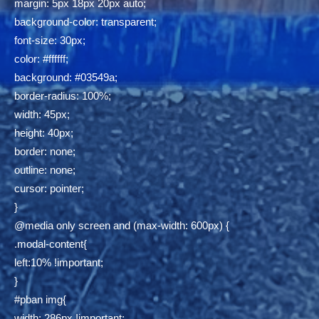
margin: 5px 18px 20px auto;
background-color: transparent;
font-size: 30px;
color: #ffffff;
background: #03549a;
border-radius: 100%;
width: 45px;
height: 40px;
border: none;
outline: none;
cursor: pointer;
}
@media only screen and (max-width: 600px) {
.modal-content{
left:10% !important;
}
#pban img{
width: 286px !important;