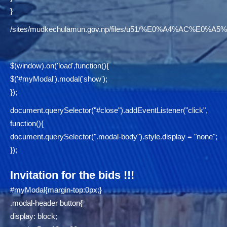
}
/sites/mudkechulamun.gov.np/files/u51/%E0%A4%AC
$(window).on('load',function(){
$('#myModal').modal('show');
});
document.querySelector("#close").addEventListener("click",
function(){
document.querySelector(".modal-body").style.display = "none";
});
Invitation for the bids !!!
#myModal{margin-top:0px;}
.modal-header button{
display: block;