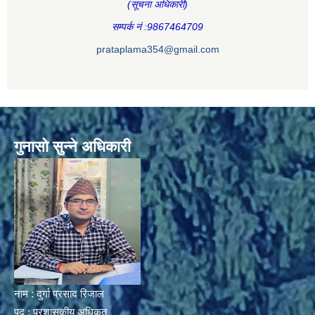
(सूचना अधिकारी
)
सम्पर्क नं :9867464709
prataplama354@gmail.com
गुनासो सुन्ने अधिकारी
नाम : दुर्गा प्रसाद रिजाल
पद : प्रशासकीय अधिकृत