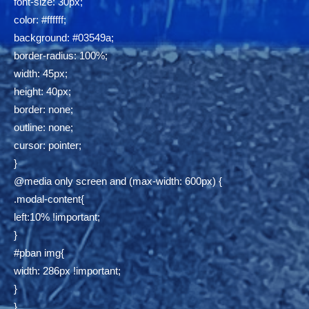
font-size: 30px;
color: #ffffff;
background: #03549a;
border-radius: 100%;
width: 45px;
height: 40px;
border: none;
outline: none;
cursor: pointer;
}
@media only screen and (max-width: 600px) {
.modal-content{
left:10% !important;
}
#pban img{
width: 286px !important;
}
}