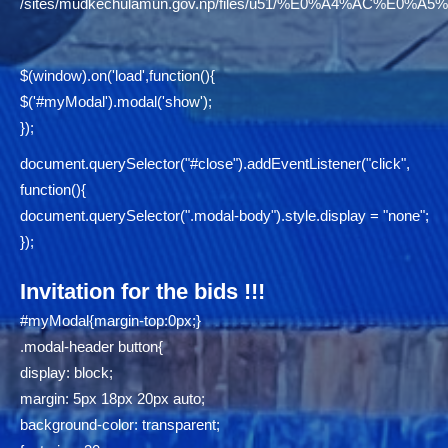
/sites/mudkechulamun.gov.np/files/u51/%E0%A4%AC
$(window).on('load',function(){
$('#myModal').modal('show');
});
document.querySelector("#close").addEventListener("click",
function(){
document.querySelector(".modal-body").style.display = "none";
});
Invitation for the bids !!!
#myModal{margin-top:0px;}
.modal-header button{
display: block;
margin: 5px 18px 20px auto;
background-color: transparent;