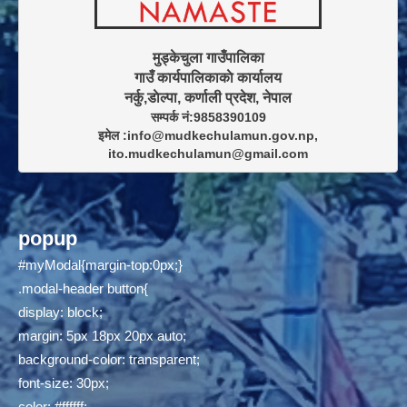
मुड्केचुला गाउँपालिका

गाउँ कार्यपालिकाकाे कार्यालय

सम्पर्क नं:9858390109

इमेल :info@mudkechulamun.gov.np,

ito.mudkechulamun@gmail.com
popup
#myModal{margin-top:0px;}
.modal-header button{
display: block;
margin: 5px 18px 20px auto;
background-color: transparent;
font-size: 30px;
color: #ffffff;