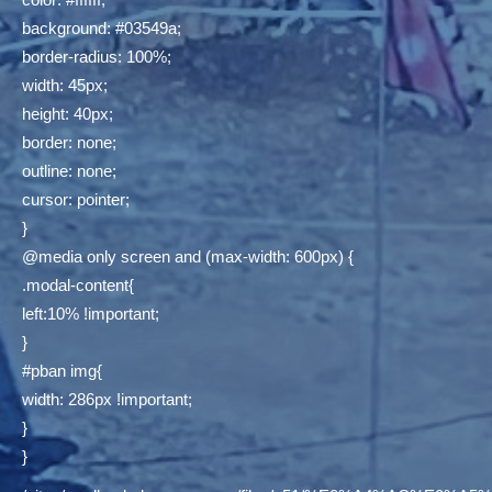
background: #03549a;
border-radius: 100%;
width: 45px;
height: 40px;
border: none;
outline: none;
cursor: pointer;
}
@media only screen and (max-width: 600px) {
.modal-content{
left:10% !important;
}
#pban img{
width: 286px !important;
}
}