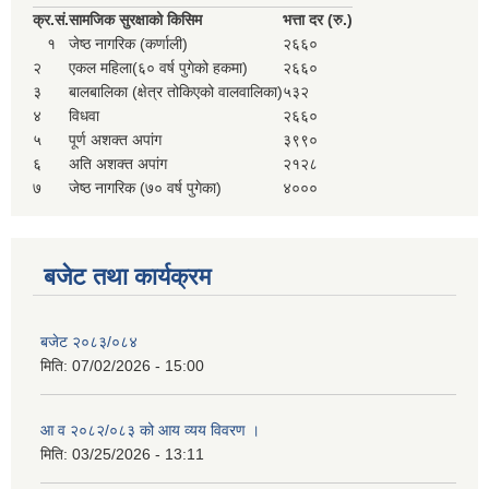
सहकारी, कृषि समुह नविकरण तथा कृषि फर्म/उद्योग सुचिकृत गर्ने बारे सूचना ।
क्र.
सं.
सामजिक सुरक्षाको किसिम
भत्ता दर (रु.)
१
जेष्ठ नागरिक (कर्णाली)
२६६०
२
एकल महिला(६० वर्ष पुगेको हकमा)
२६६०
३
बालबालिका (क्षेत्र तोकिएको वालवालिका)
५३२
४
विधवा
२६६०
५
पूर्ण अशक्त अपांग
३९९०
६
अति अशक्त अपांग
२१२८
७
जेष्ठ नागरिक (७० वर्ष पुगेका)
४०००
मुड्केचुला गाउँपालिका स्थित आ व २०७८।०७९ काे लागि प्रधानमन्त्री राेजगार कार्यक्रममा प्रविष्ठ भएका व्यक्तिहरु
बजेट तथा कार्यक्रम
आ व २०७७।०७८ काे लागि प्रधानमन्त्री राेजगार कार्यक्रममा प्रविष्ठ भएका व्यक्तिहरु
बजेट २०८३/०८४
मिति:
07/02/2026 - 15:00
मुड्केचुला गाउँपालिका स्थित आ व २०७६।०७७ मा प्रधानमन्त्री राेजगार कार्यक्रममा प्रविष्ठ भएका व्यक्तिहरु
आ व २०८२/०८३ को आय व्यय विवरण ।
मिति:
03/25/2026 - 13:11
प्रधानमन्त्री राेजगार कार्यक्रम अन्तरगतका वेराेजगार व्यक्तीहरुकाे लागी सूचना