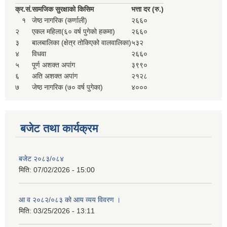
सहकारी, कृषि समुह नविकरण तथा कृषि फर्म/उद्योग सुचिकृत गर्ने बारे सूचना ।
क्र.
सं.
सामजिक सुरक्षाको किसिम
भत्ता दर (रु.)
१
जेष्ठ नागरिक (कर्णाली)
२६६०
२
एकल महिला(६० वर्ष पुगेको हकमा)
२६६०
३
बालबालिका (क्षेत्र तोकिएको वालवालिका)
५३२
४
विधवा
२६६०
५
पूर्ण अशक्त अपांग
३९९०
६
अति अशक्त अपांग
२१२८
७
जेष्ठ नागरिक (७० वर्ष पुगेका)
४०००
मुड्केचुला गाउँपालिका स्थित आ व २०७८।०७९ काे लागि प्रधानमन्त्री राेजगार कार्यक्रममा प्रविष्ठ भएका व्यक्तिहरु
बजेट तथा कार्यक्रम
आ व २०७७।०७८ काे लागि प्रधानमन्त्री राेजगार कार्यक्रममा प्रविष्ठ भएका व्यक्तिहरु
बजेट २०८३/०८४
मिति:
07/02/2026 - 15:00
मुड्केचुला गाउँपालिका स्थित आ व २०७६।०७७ मा प्रधानमन्त्री राेजगार कार्यक्रममा प्रविष्ठ भएका व्यक्तिहरु
आ व २०८२/०८३ को आय व्यय विवरण ।
मिति:
03/25/2026 - 13:11
प्रधानमन्त्री राेजगार कार्यक्रम अन्तरगतका वेराेजगार व्यक्तीहरुकाे लागी सूचना