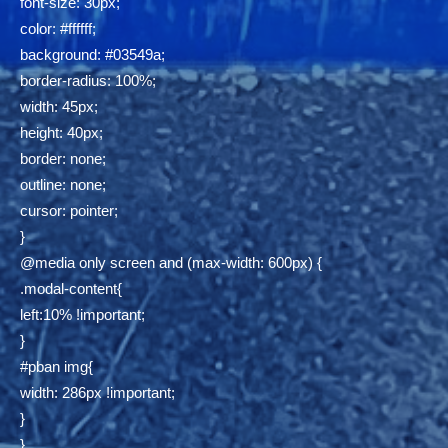
font-size: 30px;
color: #ffffff;
background: #03549a;
border-radius: 100%;
width: 45px;
height: 40px;
border: none;
outline: none;
cursor: pointer;
}
@media only screen and (max-width: 600px) {
.modal-content{
left:10% !important;
}
#pban img{
width: 286px !important;
}
}