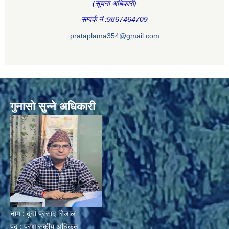
(सूचना अधिकारी
)
सम्पर्क नं :9867464709
prataplama354@gmail.com
गुनासो सुन्ने अधिकारी
नाम : दुर्गा प्रसाद रिजाल
पद : प्रशासकीय अधिकृत