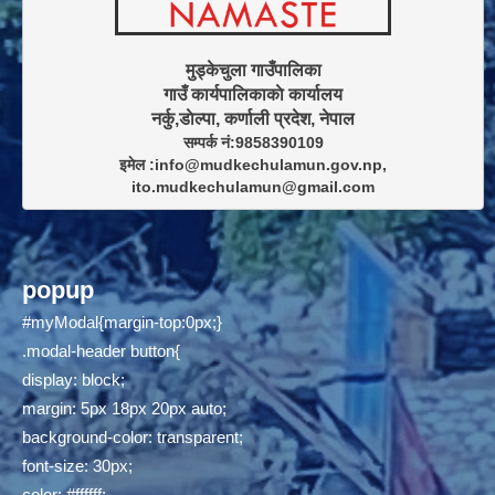
मुड्केचुला गाउँपालिका

गाउँ कार्यपालिकाकाे कार्यालय

सम्पर्क नं:9858390109

इमेल :info@mudkechulamun.gov.np,

ito.mudkechulamun@gmail.com
popup
#myModal{margin-top:0px;}
.modal-header button{
display: block;
margin: 5px 18px 20px auto;
background-color: transparent;
font-size: 30px;
color: #ffffff;