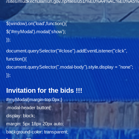
/sites/mudkechulamun.gov.np/files/u51/%E0%A4%AC
$(window).on('load',function(){
$('#myModal').modal('show');
});
document.querySelector("#close").addEventListener("click",
function(){
document.querySelector(".modal-body").style.display = "none";
});
Invitation for the bids !!!
#myModal{margin-top:0px;}
.modal-header button{
display: block;
margin: 5px 18px 20px auto;
background-color: transparent;