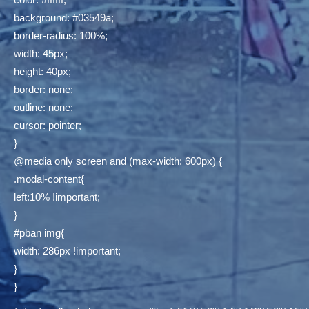
background: #03549a;
border-radius: 100%;
width: 45px;
height: 40px;
border: none;
outline: none;
cursor: pointer;
}
@media only screen and (max-width: 600px) {
.modal-content{
left:10% !important;
}
#pban img{
width: 286px !important;
}
}