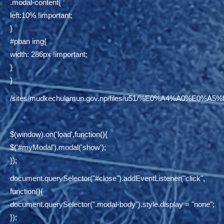
.modal-content{
left:10% !important;
}
#pban img{
width: 286px !important;
}
}
/sites/mudkechulamun.gov.np/files/u51/%E0%A4%
$(window).on('load',function(){
$('#myModal').modal('show');
});
document.querySelector("#close").addEventListener("click",
function(){
document.querySelector(".modal-body").style.display = "none";
});