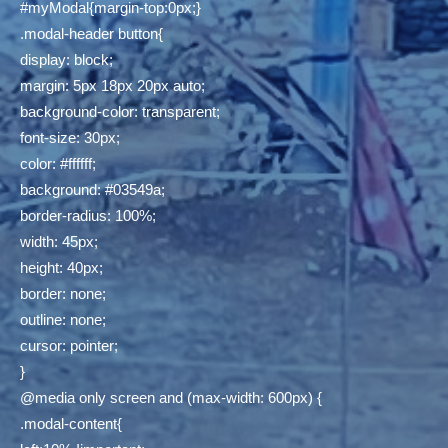
#myModal{margin-top:0px;}
.modal-header button{
display: block;
margin: 5px 18px 20px auto;
background-color: transparent;
font-size: 30px;
color: #ffffff;
background: #03549a;
border-radius: 100%;
width: 45px;
height: 40px;
border: none;
outline: none;
cursor: pointer;
}
@media only screen and (max-width: 600px) {
.modal-content{