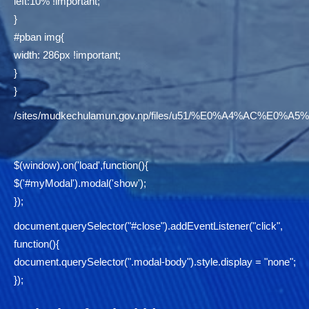
left:10% !important;
}
#pban img{
width: 286px !important;
}
}
/sites/mudkechulamun.gov.np/files/u51/%E0%A4%AC
$(window).on('load',function(){
$('#myModal').modal('show');
});
document.querySelector("#close").addEventListener("click",
function(){
document.querySelector(".modal-body").style.display = "none";
});