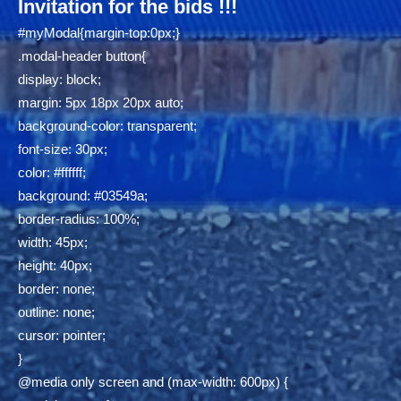
Invitation for the bids !!!
#myModal{margin-top:0px;}
.modal-header button{
display: block;
margin: 5px 18px 20px auto;
background-color: transparent;
font-size: 30px;
color: #ffffff;
background: #03549a;
border-radius: 100%;
width: 45px;
height: 40px;
border: none;
outline: none;
cursor: pointer;
}
@media only screen and (max-width: 600px) {