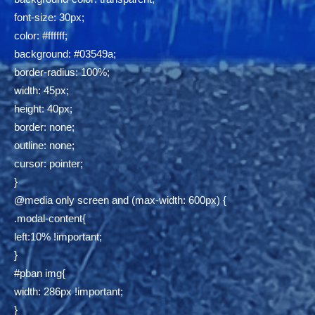
font-size: 30px;
color: #ffffff;
background: #03549a;
border-radius: 100%;
width: 45px;
height: 40px;
border: none;
outline: none;
cursor: pointer;
}
@media only screen and (max-width: 600px) {
.modal-content{
left:10% !important;
}
#pban img{
width: 286px !important;
}