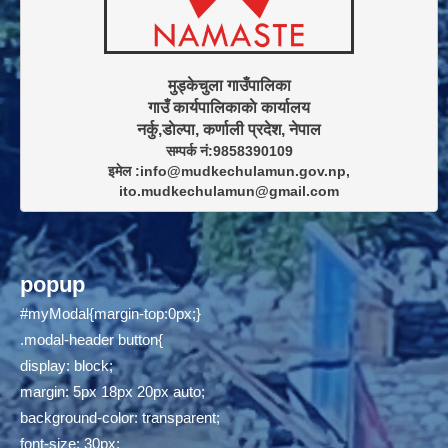
मुड्केचुला गाउँपालिका

गाउँ कार्यपालिकाकाे कार्यालय

सम्पर्क नं:9858390109

इमेल :info@mudkechulamun.gov.np,

ito.mudkechulamun@gmail.com
popup
#myModal{margin-top:0px;}
.modal-header button{
display: block;
margin: 5px 18px 20px auto;
background-color: transparent;
font-size: 30px;