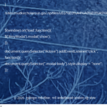
}
/sites/mudkechulamun.gov.np/files/u51/%E0%A4%
$(window).on('load',function(){
$('#myModal').modal('show');
});
document.querySelector("#close").addEventListener("click",
function(){
document.querySelector(".modal-body").style.display = "none";
});
© 2026 मुड्केचुला गाउँपालिका, गाउँ कार्यपालिकाको कार्यालय,नर्कु,डोल्पा
//