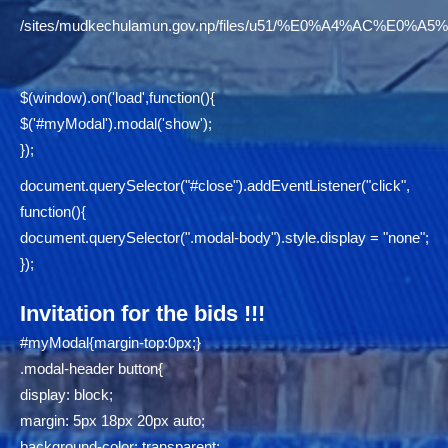
/sites/mudkechulamun.gov.np/files/u51/%E0%A4%AC
$(window).on('load',function(){
$('#myModal').modal('show');
});
document.querySelector("#close").addEventListener("click",
function(){
document.querySelector(".modal-body").style.display = "none";
});
Invitation for the bids !!!
#myModal{margin-top:0px;}
.modal-header button{
display: block;
margin: 5px 18px 20px auto;
background-color: transparent;