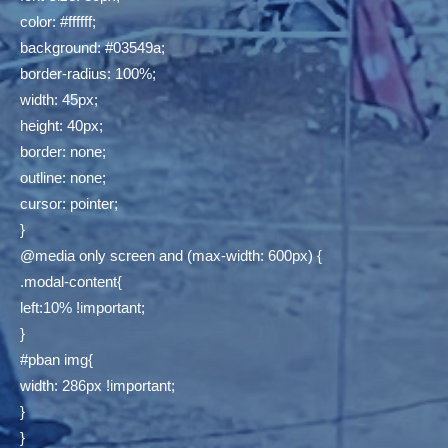
color: #ffffff;
background: #03549a;
border-radius: 100%;
width: 45px;
height: 40px;
border: none;
outline: none;
cursor: pointer;
}
@media only screen and (max-width: 600px) {
.modal-content{
left:10% !important;
}
#pban img{
width: 286px !important;
}
}