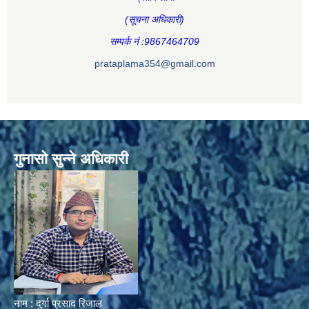
(सूचना अधिकारी
)
सम्पर्क नं :9867464709
prataplama354@gmail.com
गुनासो सुन्ने अधिकारी
नाम : दुर्गा प्रसाद रिजाल