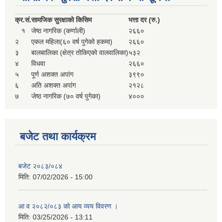
सहकारी, कृषि समुह नविकरण तथा कृषि फर्म/उद्योग सुचिकृत गर्ने बारे सूचना ।
क्र.
सं.
सामजिक सुरक्षाको किसिम
भत्ता दर (रु.)
१
जेष्ठ नागरिक (कर्णाली)
२६६०
२
एकल महिला(६० वर्ष पुगेको हकमा)
२६६०
३
बालबालिका (क्षेत्र तोकिएको वालवालिका)
५३२
४
विधवा
२६६०
५
पूर्ण अशक्त अपांग
३९९०
६
अति अशक्त अपांग
२१२८
७
जेष्ठ नागरिक (७० वर्ष पुगेका)
४०००
मुड्केचुला गाउँपालिका स्थित आ व २०७८।०७९ काे लागि प्रधानमन्त्री राेजगार कार्यक्रममा प्रविष्ठ भएका व्यक्तिहरु
बजेट तथा कार्यक्रम
आ व २०७७।०७८ काे लागि प्रधानमन्त्री राेजगार कार्यक्रममा प्रविष्ठ भएका व्यक्तिहरु
बजेट २०८३/०८४
मिति:
07/02/2026 - 15:00
मुड्केचुला गाउँपालिका स्थित आ व २०७६।०७७ मा प्रधानमन्त्री राेजगार कार्यक्रममा प्रविष्ठ भएका व्यक्तिहरु
आ व २०८२/०८३ को आय व्यय विवरण ।
प्रधानमन्त्री राेजगार कार्यक्रम अन्तरगतका वेराेजगार व्यक्तीहरुकाे लागी सूचना
मिति:
03/25/2026 - 13:11