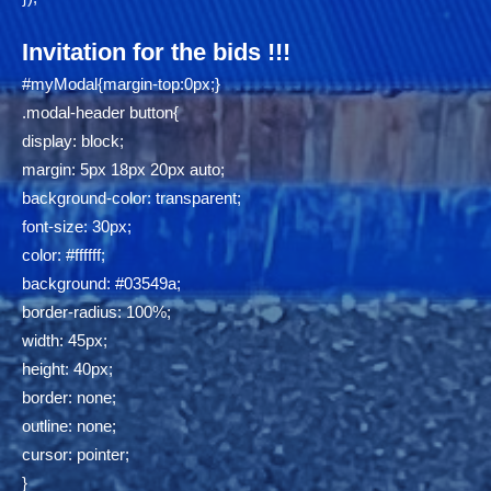
Invitation for the bids !!!
#myModal{margin-top:0px;}
.modal-header button{
display: block;
margin: 5px 18px 20px auto;
background-color: transparent;
font-size: 30px;
color: #ffffff;
background: #03549a;
border-radius: 100%;
width: 45px;
height: 40px;
border: none;
outline: none;
cursor: pointer;
}