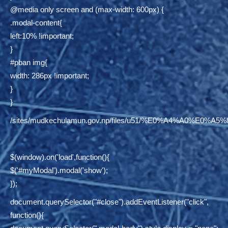
@media only screen and (max-width: 600px) {
.modal-content{
left:10% !important;
}
#pban img{
width: 286px !important;
}
}
/sites/mudkechulamun.gov.np/files/u51/%E0%A4%
$(window).on('load',function(){
$('#myModal').modal('show');
});
document.querySelector("#close").addEventListener("click",
function(){