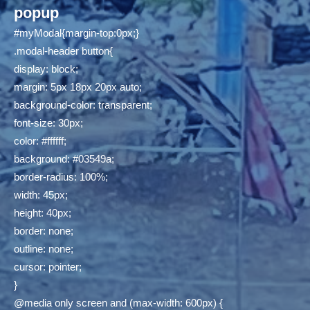
popup
#myModal{margin-top:0px;}
.modal-header button{
display: block;
margin: 5px 18px 20px auto;
background-color: transparent;
font-size: 30px;
color: #ffffff;
background: #03549a;
border-radius: 100%;
width: 45px;
height: 40px;
border: none;
outline: none;
cursor: pointer;
}
@media only screen and (max-width: 600px) {