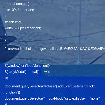
.modal-content{
left:10% !important;
}
#pban img{
width: 286px !important;
}
}
/sites/mudkechulamun.gov.np/files/u51/%E0%A4%AC
$(window).on('load',function(){
$('#myModal').modal('show');
});
document.querySelector("#close").addEventListener("click",
function(){
document.querySelector(".modal-body").style.display = "none";
});