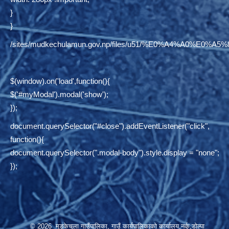
}
}
/sites/mudkechulamun.gov.np/files/u51/%E0%A4%
$(window).on('load',function(){
$('#myModal').modal('show');
});
document.querySelector("#close").addEventListener("click",
function(){
document.querySelector(".modal-body").style.display = "none";
});
© 2026 मुड्केचुला गाउँपालिका, गाउँ कार्यपालिकाको कार्यालय,नर्कु,डोल्पा