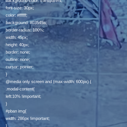
background-color: transparent;
font-size: 30px;
color: #ffffff;
background: #03549a;
border-radius: 100%;
width: 45px;
height: 40px;
border: none;
outline: none;
cursor: pointer;
}
@media only screen and (max-width: 600px) {
.modal-content{
left:10% !important;
}
#pban img{
width: 286px !important;
}