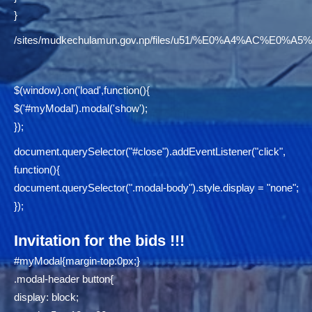
}
/sites/mudkechulamun.gov.np/files/u51/%E0%A4%AC
$(window).on('load',function(){
$('#myModal').modal('show');
});
document.querySelector("#close").addEventListener("click",
function(){
document.querySelector(".modal-body").style.display = "none";
});
Invitation for the bids !!!
#myModal{margin-top:0px;}
.modal-header button{
display: block;