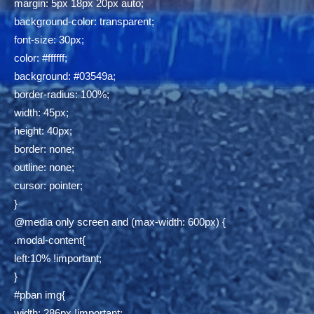
margin: 5px 18px 20px auto;
background-color: transparent;
font-size: 30px;
color: #ffffff;
background: #03549a;
border-radius: 100%;
width: 45px;
height: 40px;
border: none;
outline: none;
cursor: pointer;
}
@media only screen and (max-width: 600px) {
.modal-content{
left:10% !important;
}
#pban img{
width: 286px !important;