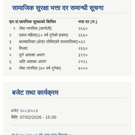
सहकारी, कृषि समुह नविकरण तथा कृषि फर्म/उद्योग सुचिकृत गर्ने बारे सूचना ।
सामाजिक सुरक्षा भत्ता दर सम्वन्धी सूचना
क्र.
सं.
सामजिक सुरक्षाको किसिम
भत्ता दर (रु.)
१
जेष्ठ नागरिक (कर्णाली)
२६६०
२
एकल महिला(६० वर्ष पुगेको हकमा)
२६६०
३
बालबालिका (क्षेत्र तोकिएको वालवालिका)
५३२
४
विधवा
२६६०
५
पूर्ण अशक्त अपांग
३९९०
६
अति अशक्त अपांग
२१२८
७
जेष्ठ नागरिक (७० वर्ष पुगेका)
४०००
मुड्केचुला गाउँपालिका स्थित आ व २०७८।०७९ काे लागि प्रधानमन्त्री राेजगार कार्यक्रममा प्रविष्ठ भएका व्यक्तिहरु
आ व २०७७।०७८ काे लागि प्रधानमन्त्री राेजगार कार्यक्रममा प्रविष्ठ भएका व्यक्तिहरु
बजेट तथा कार्यक्रम
मुड्केचुला गाउँपालिका स्थित आ व २०७६।०७७ मा प्रधानमन्त्री राेजगार कार्यक्रममा प्रविष्ठ भएका व्यक्तिहरु
बजेट २०८३/०८४
मिति:
07/02/2026 - 15:00
प्रधानमन्त्री राेजगार कार्यक्रम अन्तरगतका वेराेजगार व्यक्तीहरुकाे लागी सूचना