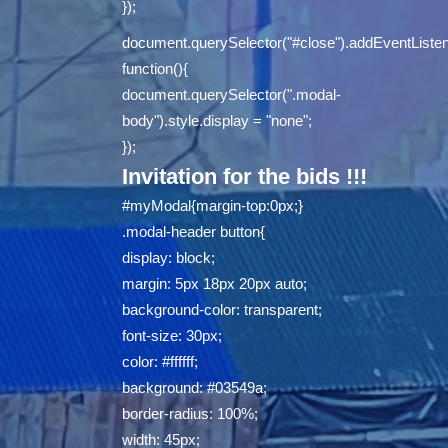
});
document.querySelector("#close").addEventListene
function(){
document.querySelector(".modal-
body").style.display = "none";
});
Invitation for the bids !!!
#myModal{margin-top:0px;}
.modal-header button{
display: block;
margin: 5px 18px 20px auto;
background-color: transparent;
font-size: 30px;
color: #ffffff;
background: #03549a;
border-radius: 100%;
width: 45px;