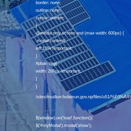
border: none;
outline: none;
cursor: pointer;
}
@media only screen and (max-width: 600px) {
.modal-content{
left:10% !important;
}
#pban img{
width: 286px !important;
}
}
/sites/mudkechulamun.gov.np/files/u5
$(window).on('load',function(){
$('#myModal').modal('show');