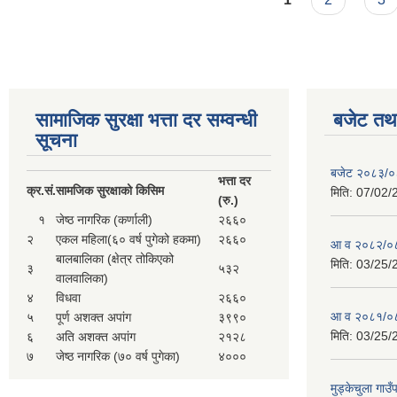
सामाजिक सुरक्षा भत्ता दर सम्वन्धी
बजेट तथा
सूचना
बजेट २०८३/
भत्ता दर
क्र.
सं.
सामजिक सुरक्षाको किसिम
मिति:
07/02/
(रु.)
१
जेष्ठ नागरिक (कर्णाली)
२६६०
२
एकल महिला(६० वर्ष पुगेको हकमा)
२६६०
आ व २०८२/०८
बालबालिका (क्षेत्र तोकिएको
मिति:
03/25/
३
५३२
वालवालिका)
४
विधवा
२६६०
आ व २०८१/०८
५
पूर्ण अशक्त अपांग
३९९०
मिति:
03/25/
६
अति अशक्त अपांग
२१२८
७
जेष्ठ नागरिक (७० वर्ष पुगेका)
४०००
मुड्केचुला गा