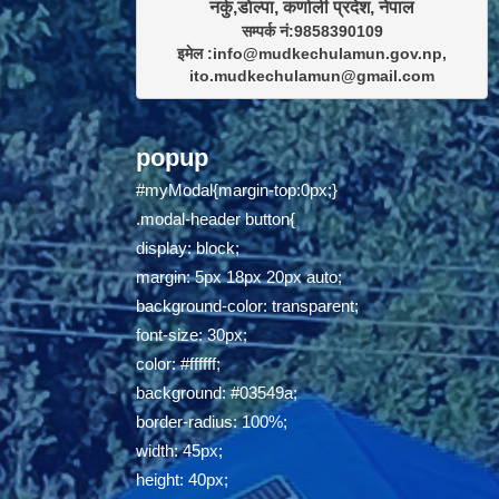
सम्पर्क नं:9858390109

इमेल :info@mudkechulamun.gov.np,

ito.mudkechulamun@gmail.com
popup
#myModal{margin-top:0px;}
.modal-header button{
display: block;
margin: 5px 18px 20px auto;
background-color: transparent;
font-size: 30px;
color: #ffffff;
background: #03549a;
border-radius: 100%;
width: 45px;
height: 40px;