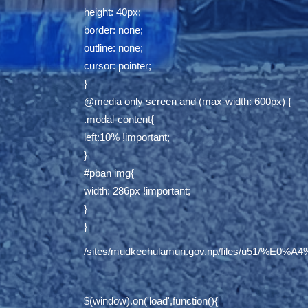
height: 40px;
border: none;
outline: none;
cursor: pointer;
}
@media only screen and (max-width: 600px) {
.modal-content{
left:10% !important;
}
#pban img{
width: 286px !important;
}
}
/sites/mudkechulamun.gov.np/files/
$(window).on('load',function(){